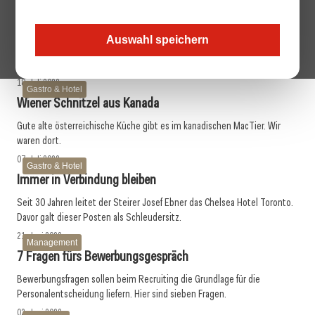
04. Oktober 2022
Allgemein
Schrei mich nicht an!
Auswahl speichern
Zorn, Frus­tration, Demütigung – und Rachedurst. Keine gute Idee, wenn
Chefs diese einfach so rauslassen.
18. Juli 2022
Gastro & Hotel
Wiener Schnitzel aus Kanada
Gute alte österreichische Küche gibt es im kanadischen MacTier. Wir
waren dort.
07. Juli 2022
Gastro & Hotel
Immer in Verbindung bleiben
Seit 30 Jahren leitet der Steirer Josef Ebner das Chelsea Hotel Toronto.
Davor galt dieser Posten als Schleudersitz.
21. Juni 2022
Management
7 Fragen fürs Bewerbungsgespräch
Bewerbungsfragen sollen beim Recruiting die Grundlage für die
Personalentscheidung liefern. Hier sind sieben Fragen.
02. Juni 2022