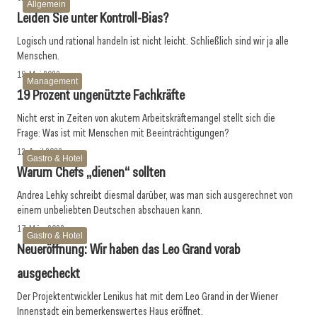
Allgemein
Leiden Sie unter Kontroll-Bias?
Logisch und rational handeln ist nicht leicht. Schließlich sind wir ja alle
Menschen.
19. Mai 2022
Management
19 Prozent ­ungenützte ­Fachkräfte
Nicht erst in Zeiten von akutem Arbeitskräftemangel stellt sich die
Frage: Was ist mit Menschen mit Beeinträchtigungen?
12. April 2022
Gastro & Hotel
Warum Chefs „dienen“ sollten
Andrea Lehky schreibt diesmal darüber, was man sich ausgerechnet von
einem unbeliebten Deutschen abschauen kann.
17. März 2022
Gastro & Hotel
Neueröffnung: Wir haben das Leo Grand vorab
ausgecheckt
Der Projektentwickler Lenikus hat mit dem Leo Grand in der Wiener
Innenstadt ein bemerkenswertes Haus eröffnet.