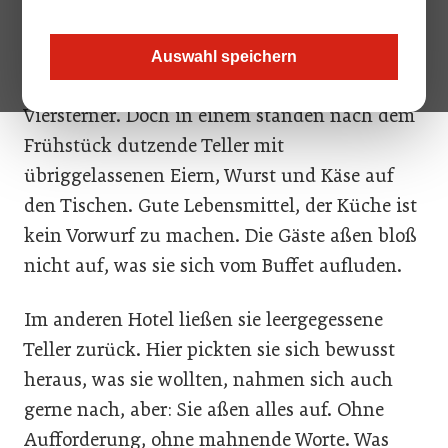
Die Geschichte beginnt mit einem Zufall: zwei
Übernachtungen kurz hintereinander in zwei
Auswahl speichern
Kärntner Hotels. Beide sind verdiente
Viersterner. Doch in einem standen nach dem
Frühstück dutzende Teller mit
übriggelassenen Eiern, Wurst und Käse auf
den Tischen. Gute Lebensmittel, der Küche ist
kein Vorwurf zu machen. Die Gäste aßen bloß
nicht auf, was sie sich vom Buffet aufluden.
Im anderen Hotel ließen sie leergegessene
Teller zurück. Hier pickten sie sich bewusst
heraus, was sie wollten, nahmen sich auch
gerne nach, aber: Sie aßen alles auf. Ohne
Aufforderung, ohne mahnende Worte. Was