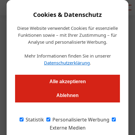
Mediadaten
Cookies & Datenschutz
Diese Website verwendet Cookies für essenzielle
Startseite
/
Gastro & Hotel
Funktionen sowie – mit Ihrer Zustimmung – für
Best Practice
Analyse und personalisierte Werbung.
CO₂ im Hotel reduzieren: Kleine
Mehr Informationen finden Sie in unserer
Schritte, große Wirkung
Datenschutzerklärung
.
Andrea Lehky
10.07.2024, 11:28 Uhr
Alle akzeptieren
Ablehnen
Was passiert, wenn Gäste in einem Hotel plötzlich keine
Reste mehr hinterlassen und bewusster mit Ressourcen
umgehen? Der Moserhof in Seeboden zeigt, wie es gehen
Statistik
Personalisierte Werbung
kann – und das ganz ohne erhobenen Zeigefinger.
Externe Medien