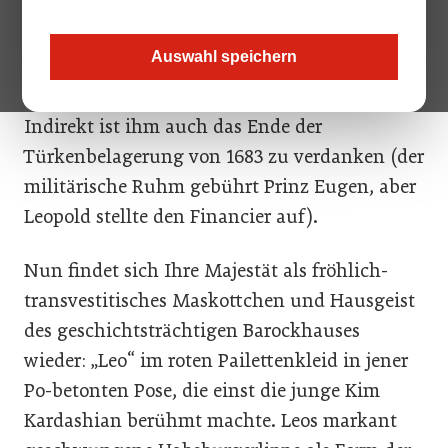
Leopold I., Namensgeber des im April
eröffnenden „The Leo Grand“ am Wiener
Auswahl speichern
Bauernmarkt, die Expansion des später
mächtigen Habsburgerreiches in die Gänge.
Indirekt ist ihm auch das Ende der
Türkenbelagerung von 1683 zu verdanken (der
militärische Ruhm gebührt Prinz Eugen, aber
Leopold stellte den Financier auf).
Nun findet sich Ihre Majestät als fröhlich-
transvestitisches Maskottchen und Hausgeist
des geschichtsträchtigen Barockhauses
wieder: „Leo“ im roten Pailettenkleid in jener
Po-betonten Pose, die einst die junge Kim
Karda­shian berühmt machte. Leos markant