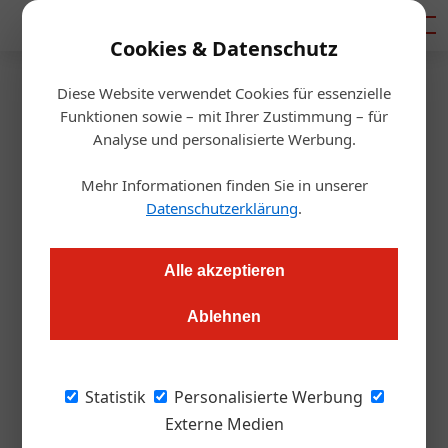
Mediadaten
Cookies & Datenschutz
Diese Website verwendet Cookies für essenzielle
Startseite
/
Gastro & Hotel
Funktionen sowie – mit Ihrer Zustimmung – für
Neueröffnung: Wir haben das
Analyse und personalisierte Werbung.
Leo Grand vorab ausgecheckt
Mehr Informationen finden Sie in unserer
Datenschutzerklärung
.
Andrea Lehky
17.03.2022, 16:12 Uhr
Alle akzeptieren
Der Projektentwickler Lenikus hat mit dem Leo Grand in der
Ablehnen
Wiener Innenstadt ein bemerkenswertes Haus eröffnet.
Es braucht Mut für eine solche
Statistik
Personalisierte Werbung
Positionierung. Immerhin brachte Kaiser
Externe Medien