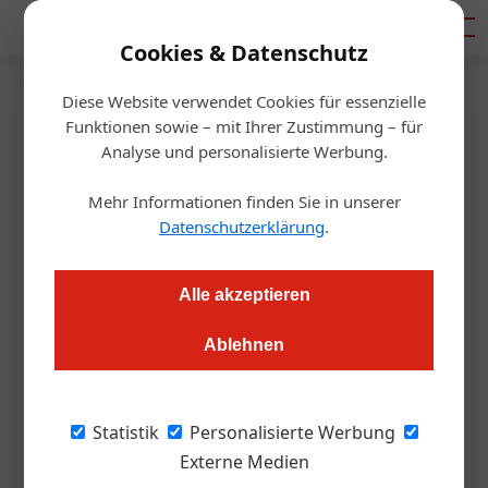
Mediadaten
Cookies & Datenschutz
Diese Website verwendet Cookies für essenzielle
Artikel von Arch. DI Dieter
Funktionen sowie – mit Ihrer Zustimmung – für
Analyse und personalisierte Werbung.
Wallmann,
Mehr Informationen finden Sie in unserer
Juryvorsitzender
Datenschutzerklärung
.
Alle akzeptieren
Ablehnen
Statistik
Personalisierte Werbung
Externe Medien