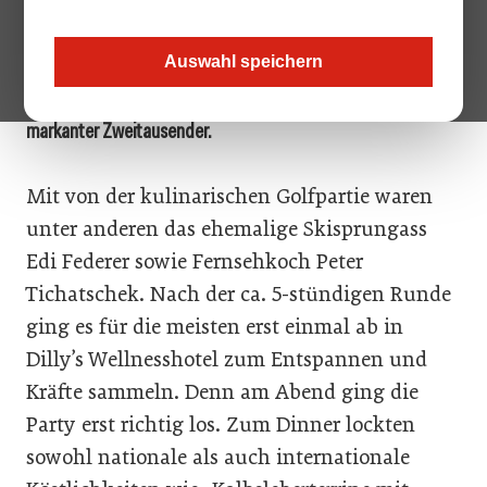
aus Politik, Sport und Wirtschaft tauschten den Kochlöffel,
das Tablett, die Sprungski oder den Terminplaner gegen
Auswahl speichern
einen Golfschläger ein und drehten eine genüssliche Runde
am top gepflegten 18-Loch Golfplatz vor der Kulisse
markanter Zweitausender.
Mit von der kulinarischen Golfpartie waren
unter anderen das ehemalige Skisprungass
Edi Federer sowie Fernsehkoch Peter
Tichatschek. Nach der ca. 5-stündigen Runde
ging es für die meisten erst einmal ab in
Dilly’s Wellnesshotel zum Entspannen und
Kräfte sammeln. Denn am Abend ging die
Party erst richtig los. Zum Dinner lockten
sowohl nationale als auch internationale