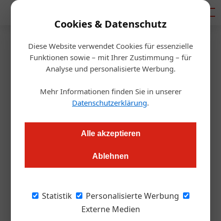
Mediadaten
Cookies & Datenschutz
Diese Website verwendet Cookies für essenzielle
Startseite
/
Gastro & Hotel
Funktionen sowie – mit Ihrer Zustimmung – für
1. Gastro Golf
Analyse und personalisierte Werbung.
Weltmeisterschaft
Mehr Informationen finden Sie in unserer
Datenschutzerklärung
.
Redaktion.OEGZ
09.10.2009, 13:20 Uhr
Alle akzeptieren
WINDISCHGARSTEN. Der zweite Anlauf zur ersten Gastro
Ablehnen
Golf Weltmeisterschaft am Golfplatz Windischgarsten
Pyhrn-Priel (der erste Termin musste aufgrund des
schlechten Wetters verschoben werden) ging bei
Statistik
Personalisierte Werbung
Kaiserwetter und angenehmen Herbsttemperaturen über die
Externe Medien
Bühne. Gut 70 Golfer aus Küche und Keller sowie Ehrengäste