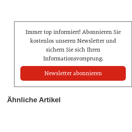
Immer top informiert! Abonnieren Sie
kostenlos unseren Newsletter und
sichern Sie sich Ihren
Informationsvorsprung.
Newsletter abonnieren
21. Juli 2026
21. Juli 2026
War die Fußball-WM 2026 für Ihren Betrieb ein
Ähnliche Artikel
Stipendium für Nachwuchstalent in der Wiener
Geschäft?
20. Juli 2026
Gastronomie
Initiative zu Bargeldkultur in der Gastronomie
Gastronomie
Gastronomie