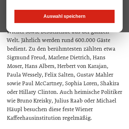
zum beliebten Treffpunkt für Prominenz aus
Politik und Kultur, ist aber auch ein beliebter
Auswahl speichern
Aufenthaltsort für alle Wienerinnen und
Wiener sowie Besuchende aus der ganzen
Welt. Jährlich werden rund 600.000 Gäste
bedient. Zu den berühmtesten zählten etwa
Sigmund Freud, Marlene Dietrich, Hans
Moser, Hans Albers, Herbert von Karajan,
Paula Wessely, Felix Salten, Gustav Mahler
sowie Paul McCartney, Sophia Loren, Shakira
oder Hillary Clinton. Auch heimische Politiker
wie Bruno Kreisky, Julius Raab oder Michael
Häupl besuchen diese feste Wiener
Kaffeehausinstitution regelmäßig.