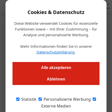
Mediadaten
Cookies & Datenschutz
Diese Website verwendet Cookies für essenzielle
Startseite
/
Gastro & Hotel
Funktionen sowie – mit Ihrer Zustimmung – für
Jubiläum
Analyse und personalisierte Werbung.
150 Jahre Café Landtmann
Mehr Informationen finden Sie in unserer
Datenschutzerklärung
.
Markus Höller
26.09.2023, 08:31 Uhr
Alle akzeptieren
Vor 150 Jahren wurde das Café Landtmann an der Wiener
Ringstraße eröffnet
Ablehnen
Aufgrund seiner unmittelbaren Nähe zu
Statistik
Personalisierte Werbung
Burgtheater, Rathaus und Parlament gehört
Externe Medien
das traditionsreiche Café seit Jahrzehnten