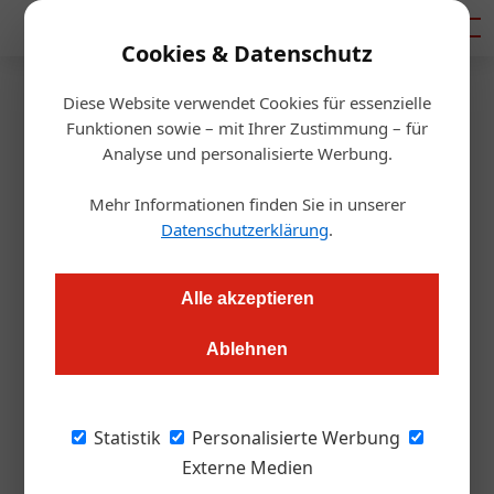
Mediadaten
Cookies & Datenschutz
Diese Website verwendet Cookies für essenzielle
Startseite
/
Gastro & Hotel
Funktionen sowie – mit Ihrer Zustimmung – für
200 Milliarden Euro bereit für
Analyse und personalisierte Werbung.
Investments in die Hotellerie
Mehr Informationen finden Sie in unserer
Datenschutzerklärung
.
und Gastronomie
Alle akzeptieren
Daniel Nutz
24.11.2021, 14:23 Uhr
Ablehnen
Die unglaubliche Summe von 200 Milliarden Euro liegt
unverzinst auf Österreichs Sparbüchern. Die EU-Kommission
Statistik
Personalisierte Werbung
schlägt nun vor, private Investments in KMU staatlich zu
Externe Medien
fördern. Im Fokus steht die Tourismusbranche. Wir haben mit