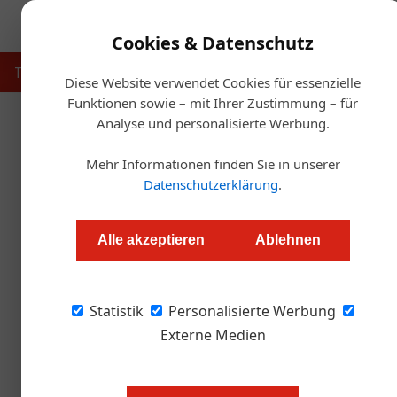
Cookies & Datenschutz
Touristik
Gastronomie
Hotellerie
Handel & Herst
Diese Website verwendet Cookies für essenzielle
Funktionen sowie – mit Ihrer Zustimmung – für
Analyse und personalisierte Werbung.
Startse
Mehr Informationen finden Sie in unserer
So
Datenschutzerklärung
.
Arlberg wird w
Alle akzeptieren
Ablehnen
Alexander Grübling
Statistik
Personalisierte Werbung
Von 8. bis 18. Dezember 2022 wird der Arlber
präsentieren das Programm.
Externe Medien
Bild oben: Dorli Muhr präsentiert i