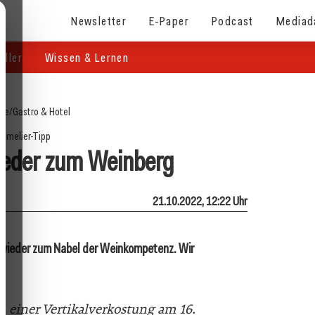
Newsletter
E-Paper
Podcast
Mediad
eller
Wissen & Lernen
ite
/
Gastro & Hotel
mmelier-Tipp
ieder zum Weinberg
21.10.2022, 12:22 Uhr
g wieder zum Nabel der Weinkompetenz. Wir
n einer Vertikalverkostung am 16.