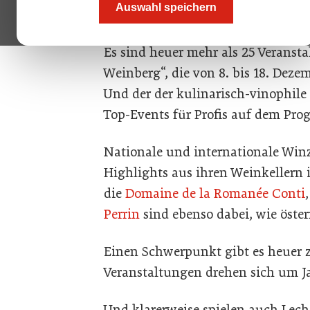
Auswahl speichern
Dezember 2022 ihren Blaufränkisch
Es sind heuer mehr als 25 Verans
Weinberg“, die von 8. bis 18. Dez
Und der der kulinarisch-vinophile
Top-Events für Profis auf dem Pr
Nationale und internationale Win
Highlights aus ihren Weinkellern
die
Domaine de la Romanée Conti
Perrin
sind ebenso dabei, wie öster
Einen Schwerpunkt gibt es heuer
Veranstaltungen drehen sich um 
Und klarerweise spielen auch Lech