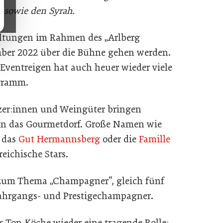
 sowie den Syrah.
taltungen im Rahmen des „Arlberg
ember 2022 über die Bühne gehen werden.
 Eventreigen hat auch heuer wieder viele
ogramm.
zer:innen und Weingüter bringen
 in das Gourmetdorf. Große Namen wie
, das
Gut Hermannsberg
oder die
Famille
reichische Stars.
 zum Thema „Champagner“, gleich fünf
Jahrgangs- und Prestigechampagner.
s Top-Köche wieder eine tragende Rolle: