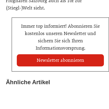
Flughafen Salzburg auch als Tor zur
(Stiegl-)Welt sieht.
Immer top informiert! Abonnieren Sie
kostenlos unseren Newsletter und
sichern Sie sich Ihren
Informationsvorsprung.
Newsletter abonnieren
21. Juli 2026
21. Juli 2026
War die Fußball-WM 2026 für Ihren Betrieb ein
Ähnliche Artikel
Stipendium für Nachwuchstalent in der Wiener
Geschäft?
20. Juli 2026
Gastronomie
Initiative zu Bargeldkultur in der Gastronomie
Gastronomie
Gastronomie