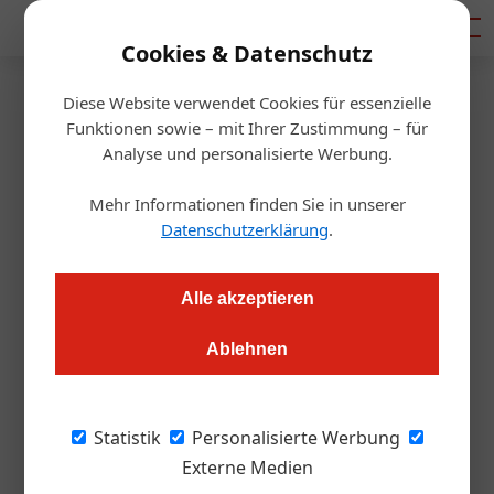
Mediadaten
Cookies & Datenschutz
Diese Website verwendet Cookies für essenzielle
Startseite
/
Gastro & Hotel
Funktionen sowie – mit Ihrer Zustimmung – für
Auf ein Stiegl fliegen
Analyse und personalisierte Werbung.
Mehr Informationen finden Sie in unserer
Redaktion.OEGZ
09.12.2010, 00:00 Uhr
Datenschutzerklärung
.
Stiegl eröffnet neues Lokalkonzept am Flughafen Salzburg.
Alle akzeptieren
Reiselustige Vielflieger und Touristen können seit Kurzem am
neuen Stiegl-Terminal am Flughafen Salzburg einchecken.
Ablehnen
Aber nicht so wie bisher gewohnt, sondern für einen
erfrischenden Zwischenstopp.
Statistik
Personalisierte Werbung
Externe Medien
Der renommierte Designer Gerald Kiska schuf