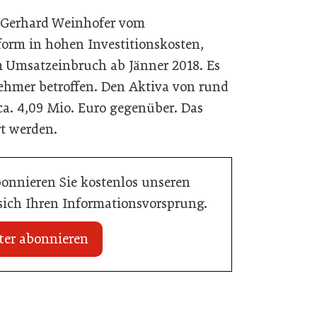
t Gerhard Weinhofer vom
form in hohen Investitionskosten,
Umsatzeinbruch ab Jänner 2018. Es
ehmer betroffen. Den Aktiva von rund
ca. 4,09 Mio. Euro gegenüber. Das
t werden.
bonnieren Sie kostenlos unseren
 sich Ihren Informationsvorsprung.
ter abonnieren
20. Juli 2026
Initiative zu Bargeldkultur in der
 Nachwuchstalent in