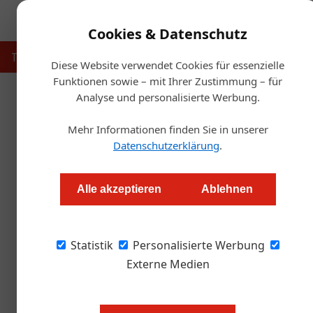
Cookies & Datenschutz
Touristik
Gastronomie
Hotellerie
Handel & Herst
Diese Website verwendet Cookies für essenzielle
Funktionen sowie – mit Ihrer Zustimmung – für
Analyse und personalisierte Werbung.
Startse
Mehr Informationen finden Sie in unserer
Aus für asiatisches S
Datenschutzerklärung
.
Thomas Askan Vierich
Alle akzeptieren
Ablehnen
Creditreform als staatlich bevorrechteter Gl
Statistik
bevorstehende Insolvenz: Die Firma AT Kamp 
Personalisierte Werbung
Handelsgericht Wien den Antrag auf Eröffnung
Externe Medien
Das Unternehmen betreibt das Spi