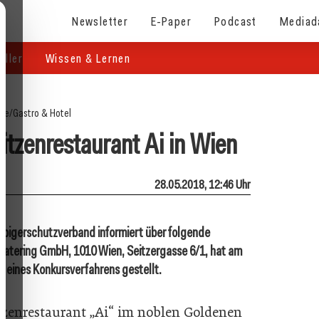
Newsletter
E-Paper
Podcast
Mediad
eller
Wissen & Lernen
ite
/
Gastro & Hotel
pitzenrestaurant Ai in Wien
28.05.2018, 12:46 Uhr
äubigerschutzverband informiert über folgende
Catering GmbH, 1010 Wien, Seitzergasse 6/1, hat am
 eines Konkursverfahrens gestellt.
tzenrestaurant „Ai“ im noblen Goldenen