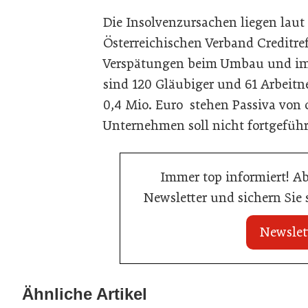
Die Insolvenzursachen liegen lau
Österreichischen Verband Creditre
Verspätungen beim Umbau und im 
sind 120 Gläubiger und 61 Arbeitn
0,4 Mio. Euro stehen Passiva von 
Unternehmen soll nicht fortgeführ
Immer top informiert! A
Newsletter und sichern Sie
Newslet
21. Juli 2026
21. Juli 2026
War die Fußball-WM 2026 für Ihren
Stipendium für
Ähnliche Artikel