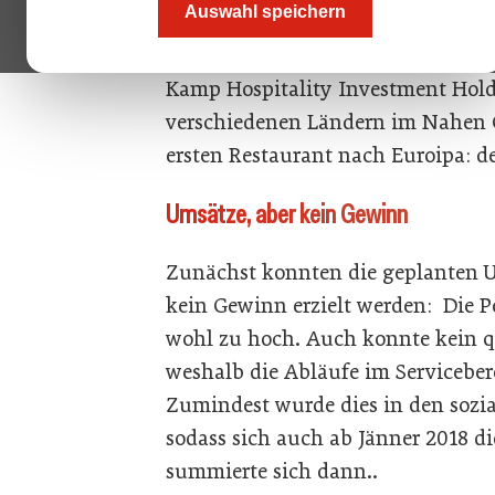
Auswahl speichern
Quartier in der Wiener Innenstad
Amador Wien) hatte das hochpreisi
Kamp Hospitality Investment Holdi
verschiedenen Ländern im Nahen 
ersten Restaurant nach Euroipa: d
Umsätze, aber kein Gewinn
Zunächst konnten die geplanten U
kein Gewinn erzielt werden: Die 
wohl zu hoch. Auch konnte kein qu
weshalb die Abläufe im Serviceber
Zumindest wurde dies in den sozi
sodass sich auch ab Jänner 2018 d
summierte sich dann..