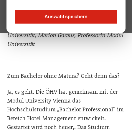
Modul Universität, ÖHV-Präsident Walter Veit,
Susanne Kraus-Winkler, Staatssekretärin für
Auswahl speichern
Tourismus, Karl Wöber, Präsident Modul
Universität, Marion Garaus, Professorin Modul
Universität
Zum Bachelor ohne Matura? Geht denn das?
Ja, es geht. Die ÖHV hat gemeinsam mit der
Modul University Vienna das
Hochschulstudium „Bachelor Professional“ im
Bereich Hotel Management entwickelt.
Gestartet wird noch heuer,. Das Studium