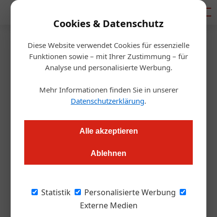
Mediadaten
Cookies & Datenschutz
Diese Website verwendet Cookies für essenzielle
Startseite
/
Gastro & Hotel
Funktionen sowie – mit Ihrer Zustimmung – für
Ausbildung
Analyse und personalisierte Werbung.
Bachelorstudium Hotel
Mehr Informationen finden Sie in unserer
Management startet
Datenschutzerklärung
.
Alexander Grübling
19.01.2023, 09:16 Uhr
Alle akzeptieren
Ablehnen
Zum Bachelor ohne Matura: Berufserfahrung und
Qualifikationen werden angerechnet. Der neue Studiengang
startet im März 2023. Die ÖGZ hat alle Infos dazu.
Statistik
Personalisierte Werbung
Externe Medien
Bild oben: v. l.: Astrid Dickinger, Professorin