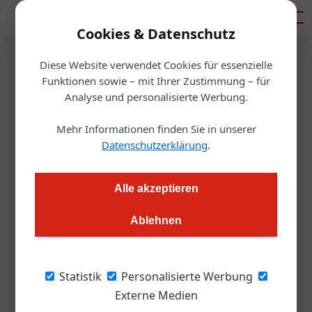
Mediadaten
Cookies & Datenschutz
Diese Website verwendet Cookies für essenzielle
Startseite
/
Gastro & Hotel
Funktionen sowie – mit Ihrer Zustimmung – für
Ausbildung
Analyse und personalisierte Werbung.
Bachelorstudium Hotel
Mehr Informationen finden Sie in unserer
Management startet
Datenschutzerklärung
.
Alexander Grübling
19.01.2023, 09:16 Uhr
Alle akzeptieren
Ablehnen
Zum Bachelor ohne Matura: Berufserfahrung und
Qualifikationen werden angerechnet. Der neue Studiengang
startet im März 2023. Die ÖGZ hat alle Infos dazu.
Statistik
Personalisierte Werbung
Externe Medien
Bild oben: v. l.: Astrid Dickinger, Professorin