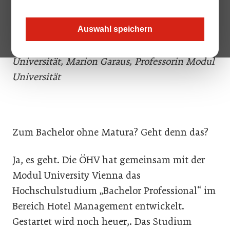
Modul Universität, ÖHV-Präsident Walter Veit,
Susanne Kraus-Winkler, Staatssekretärin für
Auswahl speichern
Tourismus, Karl Wöber, Präsident Modul
Universität, Marion Garaus, Professorin Modul
Universität
Zum Bachelor ohne Matura? Geht denn das?
Ja, es geht. Die ÖHV hat gemeinsam mit der
Modul University Vienna das
Hochschulstudium „Bachelor Professional“ im
Bereich Hotel Management entwickelt.
Gestartet wird noch heuer,. Das Studium