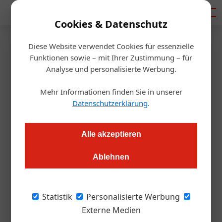
Mediadaten
Cookies & Datenschutz
Diese Website verwendet Cookies für essenzielle
Startseite
/
Gastro & Hotel
Funktionen sowie – mit Ihrer Zustimmung – für
Barrierefreie Ausflugsziele
Analyse und personalisierte Werbung.
Steiermark
Mehr Informationen finden Sie in unserer
Datenschutzerklärung
.
Redaktion.OEGZ
16.06.2009, 10:02 Uhr
Alle akzeptieren
Im letzten Jahr startete die Initiative des Tourismusressorts
Ablehnen
Steiermark „Steiermark für alle“ für den primär barrierefreien
Zugang in 57 Unterkünfte, jetzt wurde dieses Angebot wie
geplant um den Bereich barrierefreie Ausflugsziele erweitert.
Statistik
Personalisierte Werbung
31 Ausflugsziele – vom Stift Admont bis zum Kunsthaus Graz
Externe Medien
– hielten der Überprüfung stand und bieten sich als ideale