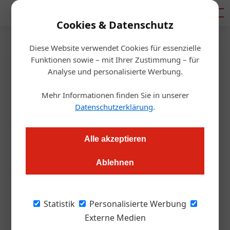
Mediadaten
Cookies & Datenschutz
Diese Website verwendet Cookies für essenzielle
Startseite
/
Gastro & Hotel
Funktionen sowie – mit Ihrer Zustimmung – für
Statistik Austria
Analyse und personalisierte Werbung.
Tourismusakzeptanz in
Mehr Informationen finden Sie in unserer
Österreich auf hohem Niveau
Datenschutzerklärung
.
Redaktion.OEGZ
01.07.2025, 10:12 Uhr
Alle akzeptieren
Ablehnen
Statistik Austria legt erstmals umfassende Daten zur
Tourismusakzeptanz vor. Tourismus-Staatssekretärin
Elisabeth Zehetner startet einen Beteiligungsprozess zur
Statistik
Personalisierte Werbung
Erneuerung des „Plan T“.
Externe Medien