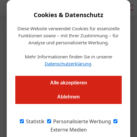
Mediadaten
Cookies & Datenschutz
Diese Website verwendet Cookies für essenzielle
Startseite
/
Gastro & Hotel
Funktionen sowie – mit Ihrer Zustimmung – für
Berührungslose Speisekarte
Analyse und personalisierte Werbung.
Mehr Informationen finden Sie in unserer
Thomas Askan Vierich
06.05.2020, 12:00 Uhr
Datenschutzerklärung
.
Die Digitalisierung kann bei Problemen im Umgang mit dem
Alle akzeptieren
Corona-Virus helfen. Zum Beispiel mit einer digitalen
Speisekarte.
Ablehnen
Gastronomen werden sich vielfältig beim
Statistik
Personalisierte Werbung
Umgang mit dem Coronavirus umstellen
Externe Medien
müssen. Dabei kann die Digitalisierung mit