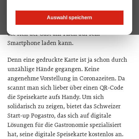
Lösungen helfen, die es schon länger gibt, die
aber erst jetzt wirklich als hilfreich
Auswahl speichern
einleuchten. Zum Beispiel eine Speisekarte,
die sich der Gast am Tisch auf sein
Smartphone laden kann.
Denn eine gedruckte Karte ist ja schon durch
unzählige Hände gegangen. Keine
angenehme Vorstellung in Coronazeiten. Da
scannt man sich lieber über einen QR-Code
die Speisekarte aufs Handy. Um sich
solidarisch zu zeigen, bietet das Schweizer
Start-up Pogastro, das sich auf digitale
Lösungen für die Gastronomie spezialisiert
hat, seine digitale Speisekarte kostenlos an.