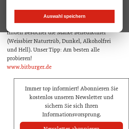
0,0% und Fassbrause) wird auch das Köstritzer
Schwarzbier und Kellerbier sowie Licher
Auswahl speichern
Radler vorgestellt. Auf dem zweiten Stand
finden Besucher die Marke Benediktiner
(Weissbier Naturtrüb, Dunkel, Alkoholfrei
und Hell). Unser Tipp: Am besten alle
probieren!
www.bitburger.de
Immer top informiert! Abonnieren Sie
kostenlos unseren Newsletter und
sichern Sie sich Ihren
Informationsvorsprung.
Newsletter abonnieren