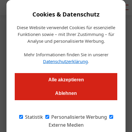
Mediadaten
Cookies & Datenschutz
Diese Website verwendet Cookies für essenzielle
Startseite
/
Gastro & Hotel
Funktionen sowie – mit Ihrer Zustimmung – für
Bitburger: Biere mit Pfiff
Analyse und personalisierte Werbung.
Mehr Informationen finden Sie in unserer
Redaktion
05.11.2015, 11:18 Uhr
Datenschutzerklärung
.
Auf zwei Ständen präsentiert sich die deutsche Braugruppe
Alle akzeptieren
| Halle 4, Stand 102 & 108
Ablehnen
Die Bitburger Braugruppe ist auch heuer
wieder auf der „Gast” vertreten– diesmal mit
Statistik
Personalisierte Werbung
zwei Ständen. Neben der Hauptmarke
Externe Medien
Bitburger (Premium Pils, Radler, Bitburger