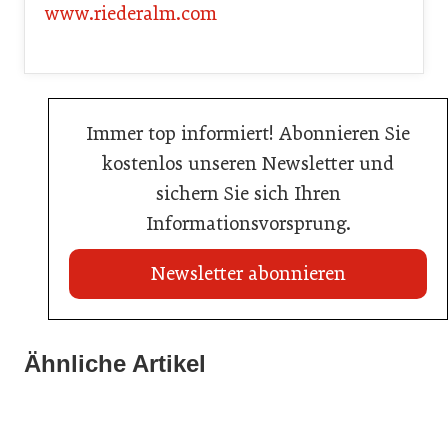
www.riederalm.com
Immer top informiert! Abonnieren Sie
kostenlos unseren Newsletter und
sichern Sie sich Ihren
Informationsvorsprung.
Newsletter abonnieren
21. Juli 2026
21. Juli 2026
War die Fußball-WM 2026 für Ihren Betrieb ein
Ähnliche Artikel
Stipendium für Nachwuchstalent in der Wiener
Geschäft?
20. Juli 2026
Gastronomie
Initiative zu Bargeldkultur in der Gastronomie