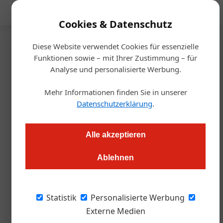
Mediadaten
Cookies & Datenschutz
Diese Website verwendet Cookies für essenzielle
Startseite
/
Gastro & Hotel
Funktionen sowie – mit Ihrer Zustimmung – für
Spitzengastronomie
Analyse und personalisierte Werbung.
Brutal regional in Leogang
Mehr Informationen finden Sie in unserer
Datenschutzerklärung
.
Alexander Grübling
29.05.2024, 11:04 Uhr
Alle akzeptieren
Das Genießerhotel Riederalm öffnet seine Türen für all jene,
die wissen, dass echter Genuss keine Grenzen kennt. Dies gilt
Ablehnen
insbesondere für das Restaurant „dahoam“. Hier ist jedes
Gericht eine Hommage an die Region.
Statistik
Personalisierte Werbung
Externe Medien
Die Welt ist kompliziert genug, da will man