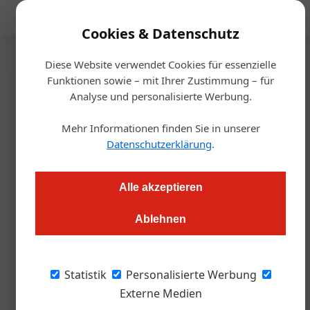
Mediadaten
Cookies & Datenschutz
Diese Website verwendet Cookies für essenzielle
Startseite
/
Gastro & Hotel
Funktionen sowie – mit Ihrer Zustimmung – für
Burgruine Aggstein
Analyse und personalisierte Werbung.
Burgwirt*in für
Mehr Informationen finden Sie in unserer
Gastrotainment-Konzept
Datenschutzerklärung
.
gesucht
Alle akzeptieren
Markus Höller
09.02.2023, 08:41 Uhr
Ablehnen
Um das Gefühl von „Mittelalter“ für die BesucherInnen noch
Statistik
Personalisierte Werbung
erfahrbarer zu machen, möchte die Burgruine Aggstein auch
Externe Medien
das Essen auf der Burg als authentisches Gesamterlebnis