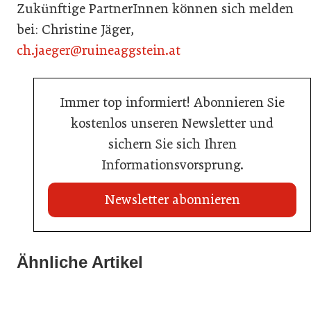
Zukünftige PartnerInnen können sich melden
bei: Christine Jäger,
ch.jaeger@ruineaggstein.at
Immer top informiert! Abonnieren Sie
kostenlos unseren Newsletter und
sichern Sie sich Ihren
Informationsvorsprung.
Newsletter abonnieren
21. Juli 2026
21. Juli 2026
War die Fußball-WM 2026 für Ihren Betrieb ein
Ähnliche Artikel
Stipendium für Nachwuchstalent in der Wiener
Geschäft?
20. Juli 2026
Gastronomie
Initiative zu Bargeldkultur in der Gastronomie