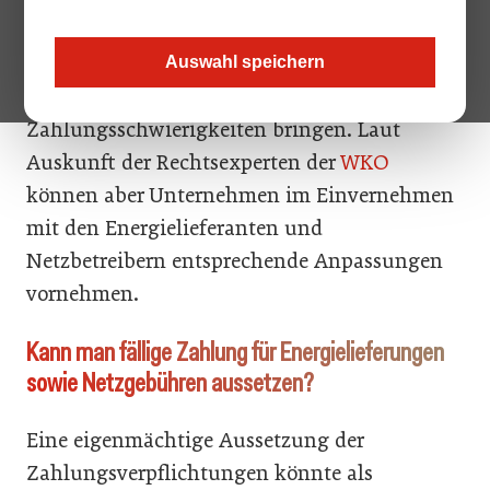
dass die Umsätze von einem auf den anderen
Tag weggebrochen. Auch Energiekosten
Auswahl speichern
können Unternehmen in zusätzliche
Zahlungsschwierigkeiten bringen. Laut
Auskunft der Rechtsexperten der
WKO
können aber Unternehmen im Einvernehmen
mit den Energielieferanten und
Netzbetreibern entsprechende Anpassungen
vornehmen.
Kann man fällige Zahlung für Energielieferungen
sowie Netzgebühren aussetzen?
Eine eigenmächtige Aussetzung der
Zahlungsverpflichtungen könnte als