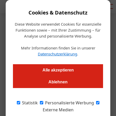
Mediadaten
Cookies & Datenschutz
Diese Website verwendet Cookies für essenzielle
Startseite
/
Gastro & Hotel
Funktionen sowie – mit Ihrer Zustimmung – für
Coronakrise: Jetzt
Analyse und personalisierte Werbung.
Energiekosten senken
Mehr Informationen finden Sie in unserer
Datenschutzerklärung
.
Daniel Nutz
26.03.2020, 13:34 Uhr
Alle akzeptieren
Betroffene Betriebe aus Gastronomie, Hotellerie und
Ablehnen
Tourismus können fällige Energiezahlungen aussetzen. Die
ÖGZ zeigt wie es geht. Österreichweit gibt es außerdem
keine Strom- und Gasabschaltungen bei Zahlungsrückstand.
Statistik
Personalisierte Werbung
Externe Medien
Viele Gaststätten oder Hotels leiden darunter,