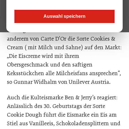
gewählt. In der Kategorie Speiseeis gab es
einen klaren Gewinner: Cookie Dough von
Auswahl speichern
Mövenpick. Eis mit Keksteigstücken ist ein
wichtiger Trend für 2021. So kommt unter
anderem von Carte D’Or die Sorte Cookies &
Cream ( mit Milch und Sahne) auf den Markt:
„Die Eiscreme wird mit ihrem
Obersgeschmack und den saftigen
Keksstückchen alle Milch­eisfans ansprechen“,
so Gunnar Widhalm von Unilever Austria.
Auch die Kulteismarke Ben & Jerry’s reagiert:
Anlässlich des 30. Geburtstags der Sorte
Cookie Dough führt die Eismarke ein Eis am
Stiel aus Vanilleeis, Schokoladensplittern und