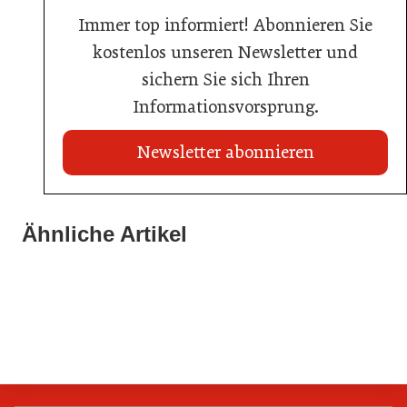
Immer top informiert! Abonnieren Sie
kostenlos unseren Newsletter und
sichern Sie sich Ihren
Informationsvorsprung.
Newsletter abonnieren
21. Juli 2026
21. Juli 2026
War die Fußball-WM 2026 für Ihren Betrieb ein
Ähnliche Artikel
Stipendium für Nachwuchstalent in der Wiener
Geschäft?
20. Juli 2026
Gastronomie
Initiative zu Bargeldkultur in der Gastronomie
Gastronomie
Gastronomie
Gastronomie