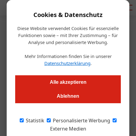
Mediadaten
Cookies & Datenschutz
Diese Website verwendet Cookies für essenzielle
Startseite
/
Gastro & Hotel
Funktionen sowie – mit Ihrer Zustimmung – für
Das sind die Eis-Trends 2021
Analyse und personalisierte Werbung.
Mehr Informationen finden Sie in unserer
Jasmin Kreulitsch
11.03.2021, 13:19 Uhr
Datenschutzerklärung
.
Die Eissaison bricht an. Wir stellen die angesagtesten
Alle akzeptieren
Neuheiten beim Speiseeis vor.
Ablehnen
Keksteig als Speiseeis-Trend
Statistik
Personalisierte Werbung
Jedes Jahr werden vom Branchenmagazin
Externe Medien
„Lebensmittel Praxis“ Produktneuheiten