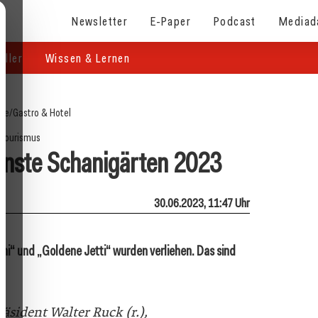
Newsletter
E-Paper
Podcast
Mediad
eller
Wissen & Lernen
ite
/
Gastro & Hotel
Tourismus
önste Schanigärten 2023
30.06.2023, 11:47 Uhr
“ und „Goldene Jetti“ wurden verliehen. Das sind
sident Walter Ruck (r.),