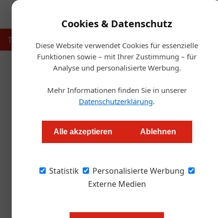
Cookies & Datenschutz
Touristik
Gastronomie
Hotellerie
Handel & Herst
Diese Website verwendet Cookies für essenzielle
Funktionen sowie – mit Ihrer Zustimmung – für
Analyse und personalisierte Werbung.
Startse
Mehr Informationen finden Sie in unserer
Datenschutzerklärung
.
Das sind Wiens sch
Alle akzeptieren
Ablehnen
Alexander Grübling
Statistik
Personalisierte Werbung
Der WK-Wien-Branchenpreise „Goldener Schani
die Gewinner.
Externe Medien
Bild oben: Gemeinsam mit WKW-Prä