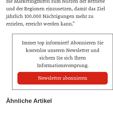
die Marketingmittel zum Nutzen der Betriebe
und der Regionen einzusetzen, damit das Ziel
jährlich 100.000 Nächtigungen mehr zu
erzielen, erreicht werden kann.“
Immer top informiert! Abonnieren Sie
kostenlos unseren Newsletter und
sichern Sie sich Ihren
Informationsvorsprung.
Newsletter abonnieren
22. Juli 2026
Travel Start-up Night 2026: Beste Tourismus-Idee
Ähnliche Artikel
22. Juli 2026
gesucht
20. Juli 2026
MCI-Professorin erhält internationale Auszeichnung