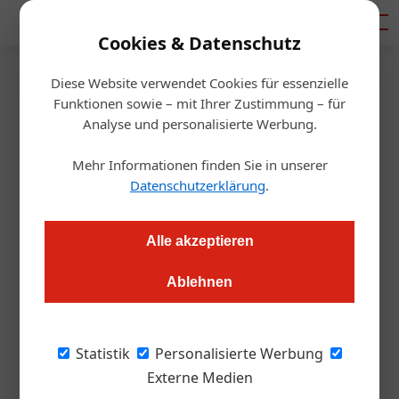
Mediadaten
Cookies & Datenschutz
Diese Website verwendet Cookies für essenzielle
Startseite
/
Gastro & Hotel
Funktionen sowie – mit Ihrer Zustimmung – für
Deutliche Zuwächse bei
Analyse und personalisierte Werbung.
Übernachtungen im
Mehr Informationen finden Sie in unserer
Datenschutzerklärung
.
Burgenland von Jänner bis
August 2008
Alle akzeptieren
Ablehnen
Redaktion.OEGZ
02.10.2008, 16:04 Uhr
"Von Jänner bis Ende August 2008 verzeichnete das
Statistik
Personalisierte Werbung
Burgenland gegenüber dem Vergleichszeitraum des Vorjahres
Externe Medien