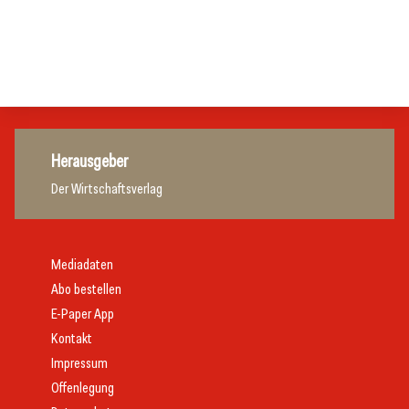
Zillertalbahn: Diesel hat ausgedient
Tourismusbranche
Tourismusbranche
Tourismusbranche
Herausgeber
Der Wirtschaftsverlag
Mediadaten
Abo bestellen
E-Paper App
Kontakt
Impressum
Offenlegung