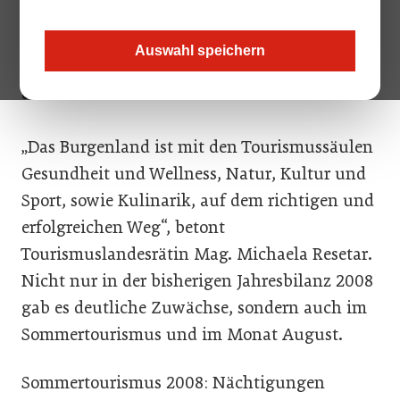
bei den Ankünften ein Plus von 3,9% und bei den
Übernachtungen ein Plus von 3,4%", freut sich
Tourismuslandesrätin Mag. Michaela Resetar. Das sind rund
Auswahl speichern
68.000 Nächtigungen mehr als von Jänner bis August des
Jahres 2007.
„Das Burgenland ist mit den Tourismussäulen
Gesundheit und Wellness, Natur, Kultur und
Sport, sowie Kulinarik, auf dem richtigen und
erfolgreichen Weg“, betont
Tourismuslandesrätin Mag. Michaela Resetar.
Nicht nur in der bisherigen Jahresbilanz 2008
gab es deutliche Zuwächse, sondern auch im
Sommertourismus und im Monat August.
Sommertourismus 2008: Nächtigungen