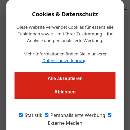
Mediadaten
Cookies & Datenschutz
Diese Website verwendet Cookies für essenzielle
Startseite
/
Gastro & Hotel
Funktionen sowie – mit Ihrer Zustimmung – für
Wettbewerb
Analyse und personalisierte Werbung.
Die schönsten Restaurants,
Mehr Informationen finden Sie in unserer
Hotels und Bars 2025 gesucht
Datenschutzerklärung
.
Redaktion.OEGZ
03.06.2024, 13:49 Uhr
Alle akzeptieren
Ablehnen
Noch bis 15. August 2024 sind Bewerbungen für den
Wettbewerb "Die schönsten Restaurants, Hotels & Bars
2025" möglich.
Statistik
Personalisierte Werbung
Externe Medien
Bild oben: Lokschuppen Marburg;