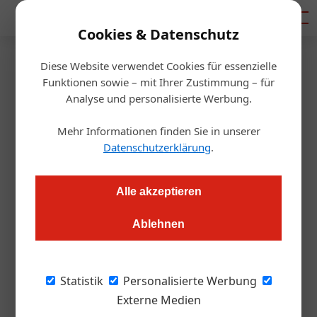
Mediadaten
Cookies & Datenschutz
Diese Website verwendet Cookies für essenzielle
Startseite
/
Gastro & Hotel
Funktionen sowie – mit Ihrer Zustimmung – für
Die „Wirtshausführer Bierwirte
Analyse und personalisierte Werbung.
2024” stehen fest
Mehr Informationen finden Sie in unserer
Datenschutzerklärung
.
Redaktion.OEGZ
11.01.2024, 12:06 Uhr
Alle akzeptieren
Auch heuer wurden wieder jene Betriebe ausgezeichnet, die
Ablehnen
sich besonders um die Pflege der Bierkultur bemühen.
In einer Zeit, in der die heimischen
Statistik
Personalisierte Werbung
Gastrobetriebe mit Inflation, hohen
Externe Medien