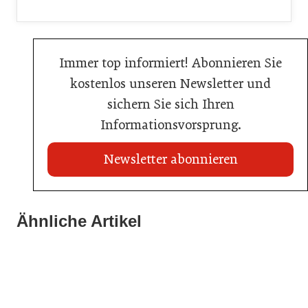
Immer top informiert! Abonnieren Sie
kostenlos unseren Newsletter und
sichern Sie sich Ihren
Informationsvorsprung.
Newsletter abonnieren
21. Juli 2026
21. Juli 2026
War die Fußball-WM 2026 für Ihren Betrieb ein
Ähnliche Artikel
Stipendium für Nachwuchstalent in der Wiener
Geschäft?
20. Juli 2026
Gastronomie
Initiative zu Bargeldkultur in der Gastronomie
Gastronomie
Gastronomie
Gastronomie