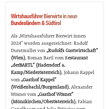
Wirtshausführer Bierwirte in neun
Bundesländern & Südtirol
Als „Wirtshausführer Bierwirt:innen
2024” wurden ausgezeichnet: Rudolf
Durstmüller von
„Rudolfs Gastwirtschaft”
(Wien)
, Roman Bartl vom R
estaurant
„derBARTL” (Hadersdorf a.
Kamp/Niederösterreich)
, Johann Kappel
vom
„Gasthof Kappel”
(Weißenbachl/Burgenland)
, Alexander
Wösner vom
„Gasthof Wösner”
(Münzkirchen/Oberösterreich)
, Fabian
Ganglbauer und Julia Pitisciuc vom