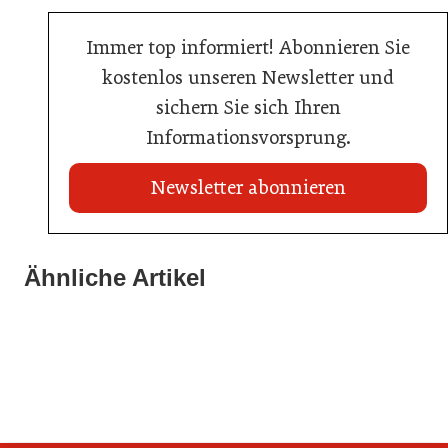
Immer top informiert! Abonnieren Sie
kostenlos unseren Newsletter und
sichern Sie sich Ihren
Informationsvorsprung.
Newsletter abonnieren
21. Juli 2026
21. Juli 2026
War die Fußball-WM 2026 für Ihren Betrieb ein
Ähnliche Artikel
Stipendium für Nachwuchstalent in der Wiener
Geschäft?
20. Juli 2026
Gastronomie
Initiative zu Bargeldkultur in der Gastronomie
Gastronomie
Gastronomie
Gastronomie