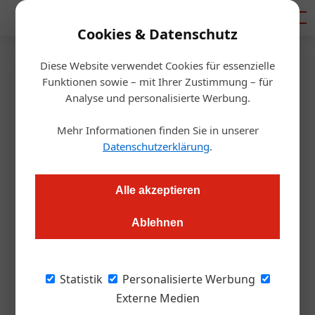
Mediadaten
Cookies & Datenschutz
Diese Website verwendet Cookies für essenzielle
Startseite
/
Gastro & Hotel
Funktionen sowie – mit Ihrer Zustimmung – für
Drohne deckt Hütte ein
Analyse und personalisierte Werbung.
Mehr Informationen finden Sie in unserer
Alexander Grübling
06.09.2017, 11:57 Uhr
Datenschutzerklärung
.
Sie kann elektrisch Lasten von bis zu 100 Kilogramm
Alle akzeptieren
transportieren, erreicht Flughöhen von 1.000 Metern und
funktioniert auch noch bei minus 20 Grad Celsius. Ist das die
Ablehnen
Zukunft der Hütteneindeckung?
Statistik
Personalisierte Werbung
Für viele Menschen läuft der Erstkontakt mit
Externe Medien
Drohnen nicht unbedingt positiv ab. Man