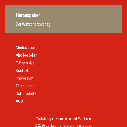
Herausgeber
Der Wirtschaftsverlag
Mediadaten
Abo bestellen
E-Paper App
Kontakt
Impressum
Offenlegung
Datenschutz
AGB
Webdesign:
Daniel Wom
mit
VeloCore
© 2026 gast.at – erfolgreich gastgeben