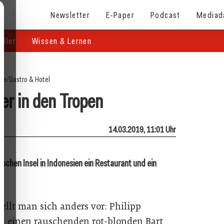
Newsletter
E-Paper
Podcast
Mediad
eller
Wissen & Lernen
ite
/
Gastro & Hotel
er in den Tropen
14.03.2019, 11:01 Uhr
llischen Insel in Indonesien ein Restaurant und ein
?
tellt man sich anders vor: Philipp
t, einen rauschenden rot-blonden Bart