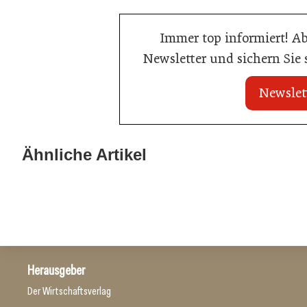
Immer top informiert! A
Newsletter und sichern Sie
Newslet
21. Juli 2026
21. Juli 2026
War die Fußball-WM 2026 für Ihren
Stipendium für
Ähnliche Artikel
Betrieb ein Geschäft?
der Wiener Ga
Gastronomie
Gastronomie
Herausgeber
Der Wirtschaftsverlag