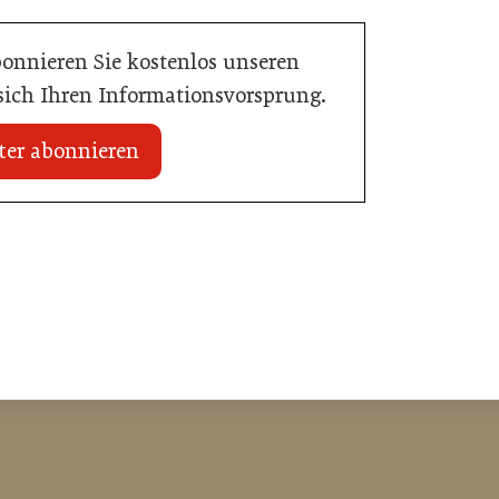
bonnieren Sie kostenlos unseren
 sich Ihren Informationsvorsprung.
ter abonnieren
20. Juli 2026
Initiative zu Bargeldkultur in der
 Nachwuchstalent in
Gastronomie
stronomie
Gastronomie