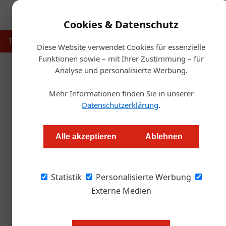
Cookies & Datenschutz
Touristik
Gastronomie
Hotellerie
Handel & Herst
Diese Website verwendet Cookies für essenzielle
Funktionen sowie – mit Ihrer Zustimmung – für
Analyse und personalisierte Werbung.
Startse
Mehr Informationen finden Sie in unserer
Ein Gastgeb
Datenschutzerklärung
.
Redaktion
Alle akzeptieren
Ablehnen
Ein Osttiroler Wirtssohn betreibt auf einer idy
Statistik
kleines Bungalow-Hotel. Wie funktioniert das
Personalisierte Werbung
Externe Medien
Restaurantbesitzer und Hoteliers s
Messner hat einen Kurzhaarschnit