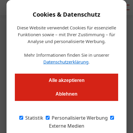
Mediadaten
Cookies & Datenschutz
Diese Website verwendet Cookies für essenzielle
Startseite
/
Gastro & Hotel
Funktionen sowie – mit Ihrer Zustimmung – für
Ein Gütesiegel prüft, was echt
Analyse und personalisierte Werbung.
„Thai“ ist
Mehr Informationen finden Sie in unserer
Datenschutzerklärung
.
Roland Graf
24.06.2020, 15:50 Uhr
Alle akzeptieren
Wenn es heuer nichts mit den Fernreisen wird, dann soll
Ablehnen
zumindest die Ethno-Küche authentisch sein. Thailands
Wirtschaftsministerium zeichnete dafür sieben heimische
Lokale mit dem Gütesiegel „Thai Select“ aus.
Statistik
Personalisierte Werbung
Externe Medien
Das Auffälligste beim Gruppenbild? Praktisch