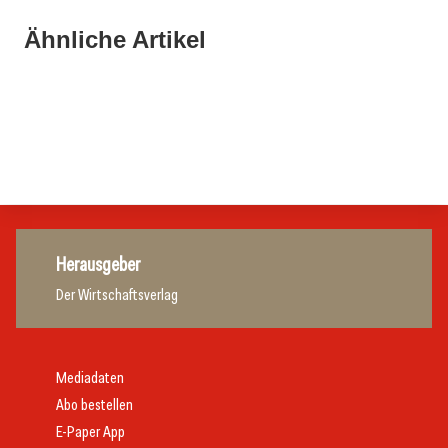
21. Juli 2026
21. Juli 2026
War die Fußball-WM 2026 für Ihren Betrieb ein
Ähnliche Artikel
Stipendium für Nachwuchstalent in der Wiener
Geschäft?
20. Juli 2026
Gastronomie
Initiative zu Bargeldkultur in der Gastronomie
Gastronomie
Gastronomie
Gastronomie
Herausgeber
Der Wirtschaftsverlag
Mediadaten
Abo bestellen
E-Paper App