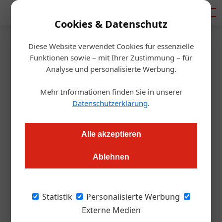
Mediadaten
Cookies & Datenschutz
Diese Website verwendet Cookies für essenzielle
Startseite
/
Gastro & Hotel
Funktionen sowie – mit Ihrer Zustimmung – für
Ein Quantum Tirol und
Analyse und personalisierte Werbung.
Steiermark
Mehr Informationen finden Sie in unserer
Datenschutzerklärung
.
Redaktion.OEGZ
15.01.2015, 00:00 Uhr
Alle akzeptieren
Es ist der Ritterschlag für das Ötztal, Osttirol und das
Ablehnen
Ausseerland und ein wohl unbezahlbarer Werbewert: Szenen
aus dem neuen James Bond Film „Spectre" bringen Tirol und
die Steiermark auf die Kinoleinwand
Statistik
Personalisierte Werbung
Externe Medien
Text: Barbara Egger