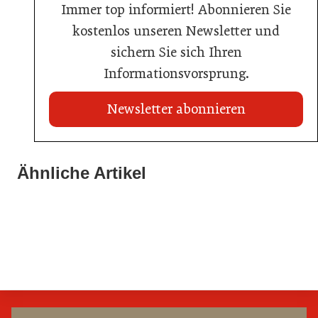
Immer top informiert! Abonnieren Sie
kostenlos unseren Newsletter und
sichern Sie sich Ihren
Informationsvorsprung.
Newsletter abonnieren
22. Juli 2026
Travel Start-up Night 2026: Beste Tourismus-Idee
Ähnliche Artikel
22. Juli 2026
gesucht
20. Juli 2026
MCI-Professorin erhält internationale Auszeichnung
Zillertalbahn: Diesel hat ausgedient
Tourismusbranche
Tourismusbranche
Tourismusbranche