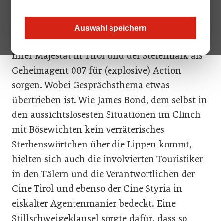
Es war das vorweihnachtliche
Auswahl speichern
Gesprächsthema. James Bond wird im Auftrag
ihrer Majestät in Tirol und der Steiermark als
Geheimagent 007 für (explosive) Action
sorgen. Wobei Gesprächsthema etwas
übertrieben ist. Wie James Bond, dem selbst in
den aussichtslosesten Situationen im Clinch
mit Bösewichten kein verräterisches
Sterbenswörtchen über die Lippen kommt,
hielten sich auch die involvierten Touristiker
in den Tälern und die Verantwortlichen der
Cine Tirol und ebenso der Cine Styria in
eiskalter Agentenmanier bedeckt. Eine
Stillschweigeklausel sorgte dafür, dass so