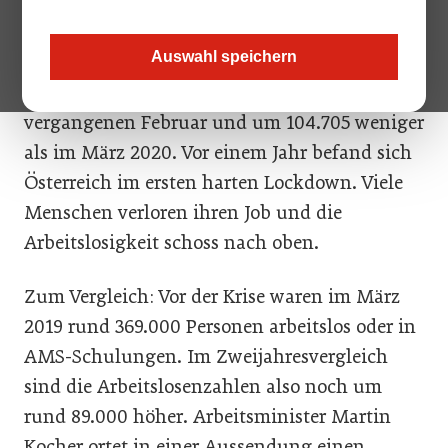
deutlich gesunken, aber weiter auf einem
leider hohen Niveau. Ende März waren 457.817
Auswahl speichern
Personen arbeitslos gemeldet oder in AMS-
Schulung, das sind um 51.106 weniger als
vergangenen Februar und um 104.705 weniger
als im März 2020. Vor einem Jahr befand sich
Österreich im ersten harten Lockdown. Viele
Menschen verloren ihren Job und die
Arbeitslosigkeit schoss nach oben.
Zum Vergleich: Vor der Krise waren im März
2019 rund 369.000 Personen arbeitslos oder in
AMS-Schulungen. Im Zweijahresvergleich
sind die Arbeitslosenzahlen also noch um
rund 89.000 höher. Arbeitsminister Martin
Kocher ortet in einer Aussendung einen