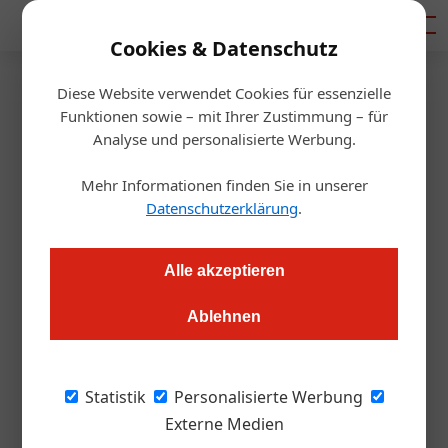
Mediadaten
Cookies & Datenschutz
Diese Website verwendet Cookies für essenzielle
Startseite
/
Gastro & Hotel
Funktionen sowie – mit Ihrer Zustimmung – für
Ende März: 458.000
Analyse und personalisierte Werbung.
Menschen ohne Job
Mehr Informationen finden Sie in unserer
Datenschutzerklärung
.
Redaktion.OEGZ
01.04.2021, 11:55 Uhr
Alle akzeptieren
Ein deutlicher Arbeitslosenrückgang gegenüber Februar 2021
Ablehnen
und März 2020 macht sich bemerkbar. Am stärksten betroffen
sind aber weiterhin Gastronomie und Beherbergung.
Statistik
Personalisierte Werbung
Die Arbeitslosenzahlen sind im März zwar
Externe Medien