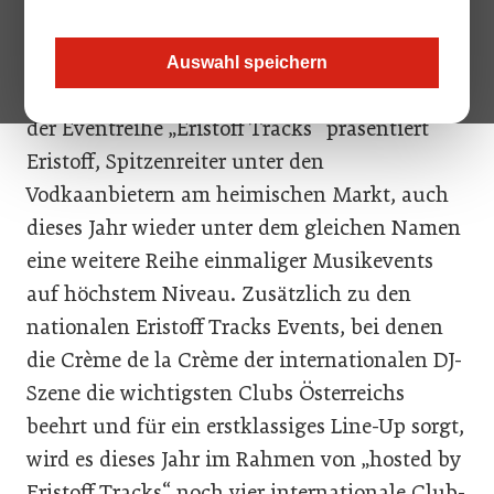
Specials, die Einblick in die Musikszene von vier ausgewählten
Musikzentren geben.
Auswahl speichern
Nach dem sensationellen Vorjahreserfolg mit
der Eventreihe „Eristoff Tracks“ präsentiert
Eristoff, Spitzenreiter unter den
Vodkaanbietern am heimischen Markt, auch
dieses Jahr wieder unter dem gleichen Namen
eine weitere Reihe einmaliger Musikevents
auf höchstem Niveau. Zusätzlich zu den
nationalen Eristoff Tracks Events, bei denen
die Crème de la Crème der internationalen DJ-
Szene die wichtigsten Clubs Österreichs
beehrt und für ein erstklassiges Line-Up sorgt,
wird es dieses Jahr im Rahmen von „hosted by
Eristoff Tracks“ noch vier internationale Club-