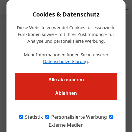
Mediadaten
Cookies & Datenschutz
Diese Website verwendet Cookies für essenzielle
Startseite
/
Gastro & Hotel
Funktionen sowie – mit Ihrer Zustimmung – für
Eristoff Tracks & gotv bringen
Analyse und personalisierte Werbung.
die Hotspots der Welt – von
Mehr Informationen finden Sie in unserer
Datenschutzerklärung
.
Ibiza bis Miami – in die
heimischen Wohnzimmer
Alle akzeptieren
Ablehnen
Redaktion.OEGZ
14.06.2006, 11:45 Uhr
Eristoff und gotv präsentieren 2006 im Rahmen des TV
Statistik
Personalisierte Werbung
Formats „hosted by Eristoff Tracks“ vier internationale Club
Externe Medien