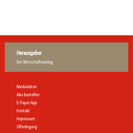
Gastronomie
Initiative zu Bargeldkultur in der Gastronomie
Gastronomie
Gastronomie
Gastronomie
Herausgeber
Der Wirtschaftsverlag
Mediadaten
Abo bestellen
E-Paper App
Kontakt
Impressum
Offenlegung