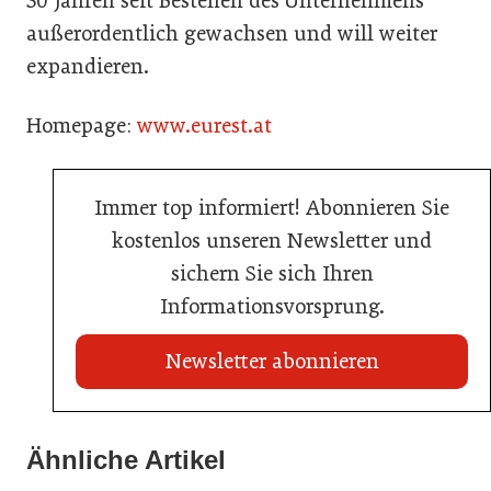
30 Jahren seit Bestehen des Unternehmens
außerordentlich gewachsen und will weiter
expandieren.
Homepage:
www.eurest.at
Immer top informiert! Abonnieren Sie
kostenlos unseren Newsletter und
sichern Sie sich Ihren
Informationsvorsprung.
Newsletter abonnieren
21. Juli 2026
21. Juli 2026
War die Fußball-WM 2026 für Ihren Betrieb ein
Ähnliche Artikel
Stipendium für Nachwuchstalent in der Wiener