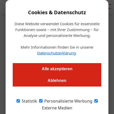
Mediadaten
Cookies & Datenschutz
Diese Website verwendet Cookies für essenzielle
Startseite
/
Gastro & Hotel
Funktionen sowie – mit Ihrer Zustimmung – für
Eurest präsentiert erstes Caffè
Analyse und personalisierte Werbung.
Ritazza nach neuem Konzept in
Mehr Informationen finden Sie in unserer
Datenschutzerklärung
.
Österreich
Alle akzeptieren
Redaktion.OEGZ
29.04.2005, 11:51 Uhr
Ablehnen
Am 25. April 2005 lud Eurest Geschäftsführer Norbert
Hummel zur Eröffnung des ersten in Österreich neu
Statistik
Personalisierte Werbung
gebrandeten Caffè Ritazza, das sich im Abflugbereich des
Externe Medien
Wiener Flughafens am Gate B befindet.