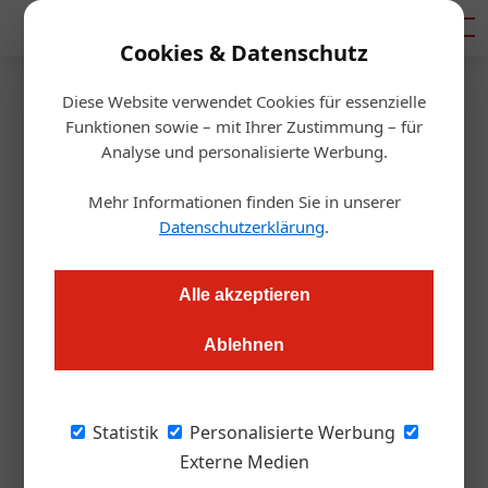
Mediadaten
Cookies & Datenschutz
Diese Website verwendet Cookies für essenzielle
Startseite
/
Gastro & Hotel
Funktionen sowie – mit Ihrer Zustimmung – für
Expertise zum richtigen
Analyse und personalisierte Werbung.
Umgang mit Frittieröl
Mehr Informationen finden Sie in unserer
Datenschutzerklärung
.
Redaktion
25.04.2019, 14:50 Uhr
Alle akzeptieren
Wer dachte, Frittieröl müsse bereits nach drei bis vier Tagen
Ablehnen
entsorgt werden, lag lange Zeit richtig, doch heute trifft das
nicht mehr zu. Es gibt die Möglichkeit der Regeneration.
Statistik
Personalisierte Werbung
Die Qualität von Frittieröl wird, anders als oft
Externe Medien