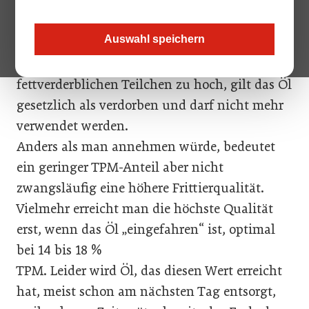
praktiziert, nicht anhand der Farbe oder des
Geruchs gemessen, sondern anhand des
Auswahl speichern
sogenannten „Total Polar Materials“, kurz
TPM. Ist der prozentuale Anteil dieser
fettverderblichen Teilchen zu hoch, gilt das Öl
gesetzlich als verdorben und darf nicht mehr
verwendet werden.
Anders als man annehmen würde, bedeutet
ein geringer TPM-Anteil aber nicht
zwangsläufig eine höhere Frittierqualität.
Vielmehr erreicht man die höchste Qualität
erst, wenn das Öl „eingefahren“ ist, optimal
bei 14 bis 18 %
TPM. Leider wird Öl, das diesen Wert erreicht
hat, meist schon am nächsten Tag entsorgt,