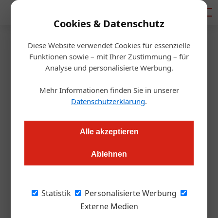
Mediadaten
Cookies & Datenschutz
Diese Website verwendet Cookies für essenzielle
Startseite
/
Gastro & Hotel
Funktionen sowie – mit Ihrer Zustimmung – für
Expertise zum richtigen
Analyse und personalisierte Werbung.
Umgang mit Frittieröl
Mehr Informationen finden Sie in unserer
Datenschutzerklärung
.
Redaktion
25.04.2019, 14:50 Uhr
Alle akzeptieren
Wer dachte, Frittieröl müsse bereits nach drei bis vier Tagen
Ablehnen
entsorgt werden, lag lange Zeit richtig, doch heute trifft das
nicht mehr zu. Es gibt die Möglichkeit der Regeneration.
Statistik
Personalisierte Werbung
Die Qualität von Frittieröl wird, anders als oft
Externe Medien