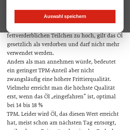
praktiziert, nicht anhand der Farbe oder des
Geruchs gemessen, sondern anhand des
Auswahl speichern
sogenannten „Total Polar Materials“, kurz
TPM. Ist der prozentuale Anteil dieser
fettverderblichen Teilchen zu hoch, gilt das Öl
gesetzlich als verdorben und darf nicht mehr
verwendet werden.
Anders als man annehmen würde, bedeutet
ein geringer TPM-Anteil aber nicht
zwangsläufig eine höhere Frittierqualität.
Vielmehr erreicht man die höchste Qualität
erst, wenn das Öl „eingefahren“ ist, optimal
bei 14 bis 18 %
TPM. Leider wird Öl, das diesen Wert erreicht
hat, meist schon am nächsten Tag entsorgt,