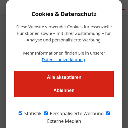
Mediadaten
Cookies & Datenschutz
Diese Website verwendet Cookies für essenzielle
Startseite
/
Gastro & Hotel
Funktionen sowie – mit Ihrer Zustimmung – für
Expansion
Analyse und personalisierte Werbung.
Fat Monk legt zu
Mehr Informationen finden Sie in unserer
Datenschutzerklärung
.
Markus Höller
17.04.2023, 16:10 Uhr
Alle akzeptieren
Mit den aktuellen Eröffnungen von "Fat Monk - Deli Bowl" gibt
es seit dem ersten Opening im April 2021 bald neun Fat
Ablehnen
Monks, denn am 19. April findet bereits die nächste Store–
Eröffnung in Wien statt.
Statistik
Personalisierte Werbung
Externe Medien
Zu den bereits fünf bestehenden