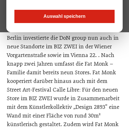
österreichischen Standorten im Quartier
Belvedere Central, Wien Mitte, Wien DC
Auswahl speichern
Tower, Wien Schottentor sowie in der PlusCity
Linz und dem internationalen Ableger in
Berlin investierte die DoN group nun auch in
neue Standorte im BIZ ZWEI in der Wiener
Vorgartenstraße sowie im Vienna 22. . Nach
knapp zwei Jahren umfasst die Fat Monk –
Familie damit bereits neun Stores. Fat Monk
kooperiert darüber hinaus auch mit dem
Street Art-Festival Calle Libre: Für den neuen
Store im BIZ ZWEI wurde in Zusammenarbeit
mit dem Künstlerkollektiv „Design 2893“ eine
Wand mit einer Fläche von rund 30m²
künstlerisch gestaltet. Zudem wird Fat Monk