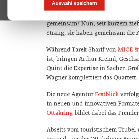
Auswahl speichern
Was haben Tarek Sharif, David Wa
gemeinsam? Nun, seit kurzem zieh
Strang, sie haben gemeinsam die 
Während Tarek Sharif von
MICE &
ist, bringen Arthur Kreiml, Gesch
Quint die Expertise in Sachen Gr
Wagner komplettiert das Quartett
Die neue Agentur
Festblick
verfol
in neuen und innovativen Format
Ottakring
bildet dabei das Premie
Abseits vom touristischem Trubel 
erstmals vor der Ottakringer Bra