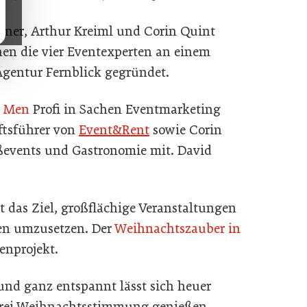
gner, Arthur Kreiml und Corin Quint
en die vier Eventexperten an einem
Agentur Fernblick gegründet.
 Men
Profi in Sachen Eventmarketing
äftsführer von
Event&Rent
sowie Corin
oßevents und Gastronomie mit. David
.
gt das Ziel, großflächige Veranstaltungen
en umzusetzen. Der
Weihnachtszauber in
renprojekt.
und ganz entspannt lässt sich heuer
uerei Weihnachtsstimmung genießen,