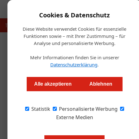
Cookies & Datenschutz
Touristik
Gastronomie
Hotellerie
Handel & Herst
Diese Website verwendet Cookies für essenzielle
Funktionen sowie – mit Ihrer Zustimmung – für
Analyse und personalisierte Werbung.
Startse
Mehr Informationen finden Sie in unserer
Outdo
Datenschutzerklärung
.
Ein neuer Player 
Alle akzeptieren
Ablehnen
Alexander Grübling
Statistik
Personalisierte Werbung
Hinter "Festblick" stehen zwei Wiener Agentur
Weihnachtszauber 2022".
Externe Medien
Bild oben: Tarek Sharif, David Wag