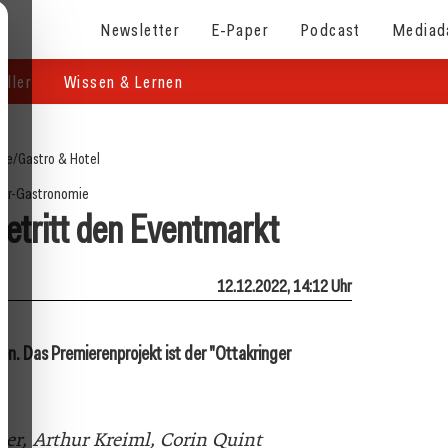
Newsletter
E-Paper
Podcast
Mediad
eller
Wissen & Lernen
ite
/
Gastro & Hotel
or-Gastronomie
betritt den Eventmarkt
12.12.2022, 14:12 Uhr
en. Das Premierenprojekt ist der "Ottakringer
ner, Arthur Kreiml, Corin Quint