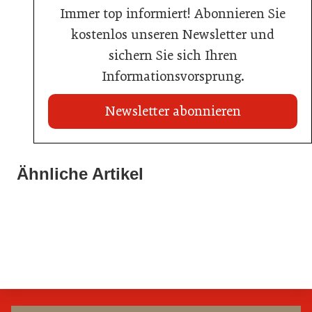
Immer top informiert! Abonnieren Sie
kostenlos unseren Newsletter und
sichern Sie sich Ihren
Informationsvorsprung.
Newsletter abonnieren
21. Juli 2026
21. Juli 2026
War die Fußball-WM 2026 für Ihren Betrieb ein
Ähnliche Artikel
Stipendium für Nachwuchstalent in der Wiener
Geschäft?
20. Juli 2026
Gastronomie
Initiative zu Bargeldkultur in der Gastronomie
Gastronomie
Gastronomie
Gastronomie