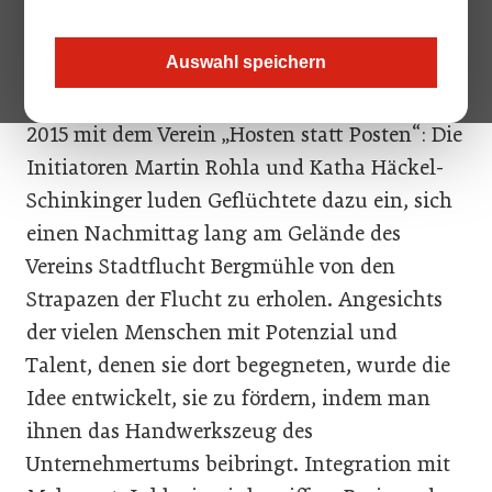
Mitarbeitern serviert Habibi & Hawara in
mittlerweile drei Restaurants orientalische
Auswahl speichern
Gastfreundschaft gewürzt mit
österreichischem Schmäh. Begonnen hat alles
2015 mit dem Verein „Hosten statt Posten“: Die
Initiatoren Martin Rohla und Katha Häckel-
Schinkinger luden Geflüchtete dazu ein, sich
einen Nachmittag lang am Gelände des
Vereins Stadtflucht Bergmühle von den
Strapazen der Flucht zu erholen. Angesichts
der vielen Menschen mit Potenzial und
Talent, denen sie dort begegneten, wurde die
Idee entwickelt, sie zu fördern, indem man
ihnen das Handwerkszeug des
Unternehmertums beibringt. Integration mit