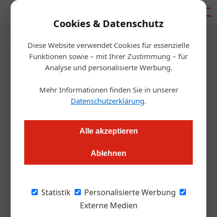
Mediadaten
Cookies & Datenschutz
Diese Website verwendet Cookies für essenzielle
Startseite
/
Gastro & Hotel
Funktionen sowie – mit Ihrer Zustimmung – für
Flüchtlinge werden zu
Analyse und personalisierte Werbung.
Gastrounternehmern
Mehr Informationen finden Sie in unserer
Datenschutzerklärung
.
Redaktion
27.01.2020, 14:29 Uhr
Alle akzeptieren
Im Habibi & Hawara mit mittlerweile drei Restaurants in Wien
Ablehnen
lernen und arbeiten nicht nur viele Flüchtlinge, zwei von ihnen
sind jetzt sogar Teilhaber geworden.
Statistik
Personalisierte Werbung
Mit mehr als 50 Mitarbeiterinnen und
Externe Medien