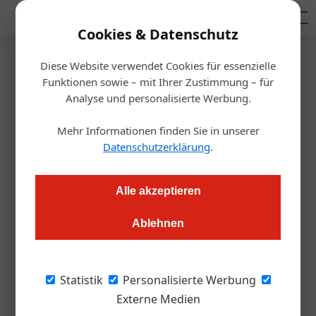
Mediadaten
Cookies & Datenschutz
Diese Website verwendet Cookies für essenzielle
Startseite
/
Gastro & Hotel
Funktionen sowie – mit Ihrer Zustimmung – für
Foodbarometer-Umfrage
Analyse und personalisierte Werbung.
Gesundes Essen, das leistbar
Mehr Informationen finden Sie in unserer
sein muss
Datenschutzerklärung
.
Daniel Nutz
18.10.2022, 13:29 Uhr
Alle akzeptieren
Ablehnen
Die Nachfrage nach gesundem Essen ist in den letzten zwei
Jahren gestiegen – nur können sich es viele nicht mehr
leisten.
Statistik
Personalisierte Werbung
Externe Medien
Die Teuerungen sind in der Mitte der