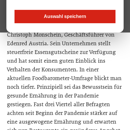
Gesellschaft angekommen. Die Menschen
versuchen zu sparen – und das nicht
Auswahl speichern
unbedingt zugunsten ihrer Gesundheit“, sagt
Christoph Monschein, Geschäftsführer von
Edenred Austria. Sein Unternehmen stellt
steuerfreie Essensgutscheine zur Verfügung
und hat somit einen guten Einblick ins
Verhalten der Konsumenten. In einer
aktuellen Foodbarometer-Umfrage blickt man
noch tiefer. Prinzipiell sei das Bewusstsein für
gesunde Ernährung in der Pandemie
gestiegen. Fast drei Viertel aller Befragten
achten seit Beginn der Pandemie stärker auf
eine ausgewogene Ernährung und erwarten