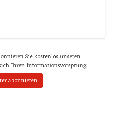
bonnieren Sie kostenlos unseren
 sich Ihren Informationsvorsprung.
ter abonnieren
20. Juli 2026
Initiative zu Bargeldkultur in der
 Nachwuchstalent in
Gastronomie
stronomie
Gastronomie