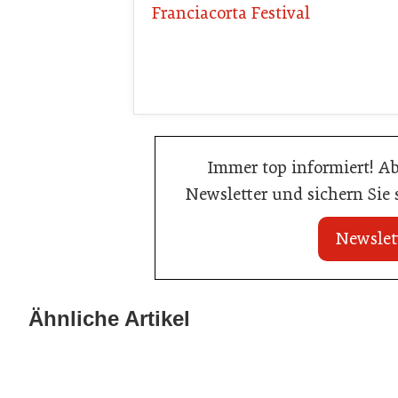
Franciacorta Festival
Immer top informiert! A
Newsletter und sichern Sie
Newslet
21. Juli 2026
21. Juli 2026
War die Fußball-WM 2026 für Ihren
Stipendium für
Ähnliche Artikel
Betrieb ein Geschäft?
der Wiener Ga
Gastronomie
Gastronomie