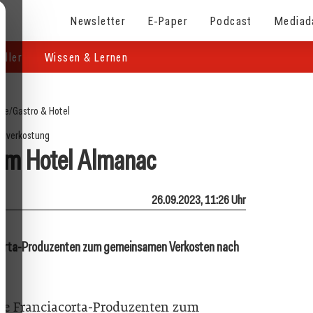
Newsletter
E-Paper
Podcast
Mediad
eller
Wissen & Lernen
ite
/
Gastro & Hotel
chverkostung
 im Hotel Almanac
26.09.2023, 11:26 Uhr
iacorta-Produzenten zum gemeinsamen Verkosten nach
che Franciacorta-Produzenten zum