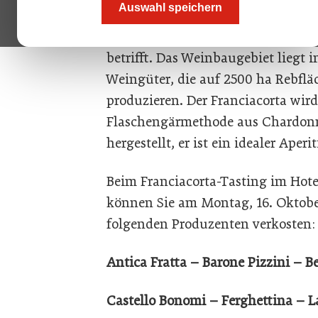
Auswahl speichern
gemeinsamen Verkosten im Luxury
Wien. Franciacorta ist Trendsetter
betrifft. Das Weinbaugebiet liegt
Weingüter, die auf 2500 ha Rebflä
produzieren. Der Franciacorta wird
Flaschengärmethode aus Chardonn
hergestellt, er ist ein idealer Aperi
Beim Franciacorta-Tasting im Hote
können Sie am Montag, 16. Oktober
folgenden Produzenten verkosten:
Antica Fratta – Barone Pizzini – B
Castello Bonomi – Ferghettina – L