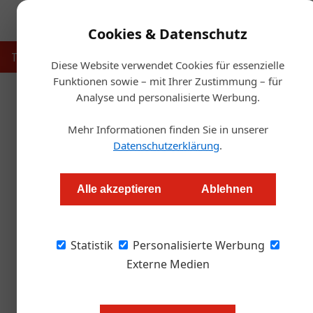
Cookies & Datenschutz
Touristik
Gastronomie
Hotellerie
Handel & Herst
Diese Website verwendet Cookies für essenzielle
Funktionen sowie – mit Ihrer Zustimmung – für
Analyse und personalisierte Werbung.
Startse
Mehr Informationen finden Sie in unserer
Fa
Datenschutzerklärung
.
Franciacorta
Alle akzeptieren
Ablehnen
Redaktion.OEGZ
Statistik
Personalisierte Werbung
Am 16. Oktober laden 17 italienische Franc
Wien. Der Eintritt ist für Fachpublikum frei.
Externe Medien
Am 16. Oktober laden 17 italienis