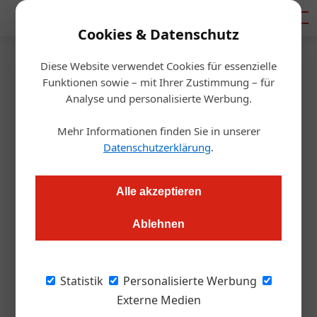
Mediadaten
Cookies & Datenschutz
Diese Website verwendet Cookies für essenzielle
Startseite
/
Gastro & Hotel
Funktionen sowie – mit Ihrer Zustimmung – für
Freiheitsstrafe: Alfons
Analyse und personalisierte Werbung.
Schuhbeck verurteilt
Mehr Informationen finden Sie in unserer
Datenschutzerklärung
.
Alexander Grübling
31.10.2022, 14:20 Uhr
Alle akzeptieren
Der deutsche Starkoch Alfons Schuhbeck muss hinter Gitter.
Ablehnen
Der Grund: Steuerhinterziehung.
Für den Münchner Star-Koch Alfons
Statistik
Personalisierte Werbung
Schuhbeck bricht wohl eine Welt zusammen:
Externe Medien