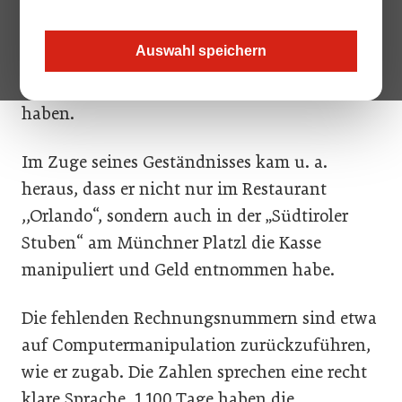
Das Landgericht München I hat ihn zu einer
Freiheitsstrafe von drei Jahren und zwei
Auswahl speichern
Monaten verurteilt. Er soll – so das Gericht –
2,3 Millionen Euro am Fiskus vorbeigeschleust
haben.
Im Zuge seines Geständnisses kam u. a.
heraus, dass er nicht nur im Restaurant
,,Orlando“, sondern auch in der „Südtiroler
Stuben“ am Münchner Platzl die Kasse
manipuliert und Geld entnommen habe.
Die fehlenden Rechnungsnummern sind etwa
auf Computermanipulation zurückzuführen,
wie er zugab. Die Zahlen sprechen eine recht
klare Sprache. 1.100 Tage haben die