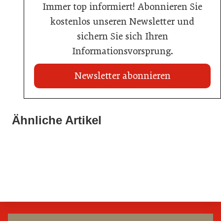
Immer top informiert! Abonnieren Sie
kostenlos unseren Newsletter und
sichern Sie sich Ihren
Informationsvorsprung.
Newsletter abonnieren
21. Juli 2026
21. Juli 2026
War die Fußball-WM 2026 für Ihren Betrieb ein
Ähnliche Artikel
Stipendium für Nachwuchstalent in der Wiener
Geschäft?
20. Juli 2026
Gastronomie
Initiative zu Bargeldkultur in der Gastronomie
Gastronomie
Gastronomie
Gastronomie