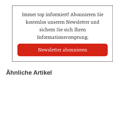
Immer top informiert! Abonnieren Sie
kostenlos unseren Newsletter und
sichern Sie sich Ihren
Informationsvorsprung.
Newsletter abonnieren
21. Juli 2026
21. Juli 2026
War die Fußball-WM 2026 für Ihren Betrieb ein
Ähnliche Artikel
Stipendium für Nachwuchstalent in der Wiener
Geschäft?
20. Juli 2026
Gastronomie
Initiative zu Bargeldkultur in der Gastronomie
Gastronomie
Gastronomie
Gastronomie