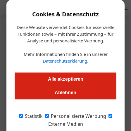
Mediadaten
Cookies & Datenschutz
Diese Website verwendet Cookies für essenzielle
Startseite
/
Gastro & Hotel
Funktionen sowie – mit Ihrer Zustimmung – für
Gastro: Österreicher sind
Analyse und personalisierte Werbung.
„maskenmüder“ als Deutsche
Mehr Informationen finden Sie in unserer
Datenschutzerklärung
.
APA – Austria Presse Agentur / Redaktion
01.09.2021, 12:18 Uhr
Alle akzeptieren
In Deutschland wird in der Gastro mehr auf das Tragen von
Ablehnen
Masken geschaut als in Österreich. Das fand eine Studie des
Hygiene-Spezialisten Hagleitner heraus.
Statistik
Personalisierte Werbung
Mit der Corona-Pandemie bekommt Hygiene
Externe Medien