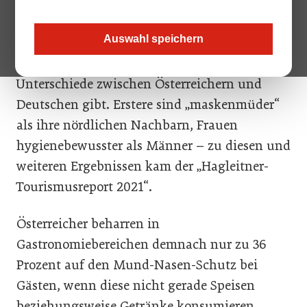
einen noch größeren Stellenwert als bisher.
Das darauf spezialisierte Salzburger
Auswahl speichern
Unternehmen Hagleitner wollte mittels
Umfrage herausfinden, inwieweit es dabei
Unterschiede zwischen Österreichern und
Deutschen gibt. Erstere sind „maskenmüder“
als ihre nördlichen Nachbarn, Frauen
hygienebewusster als Männer – zu diesen und
weiteren Ergebnissen kam der „Hagleitner-
Tourismusreport 2021“.
Österreicher beharren in
Gastronomiebereichen demnach nur zu 36
Prozent auf den Mund-Nasen-Schutz bei
Gästen, wenn diese nicht gerade Speisen
beziehungsweise Getränke konsumieren,