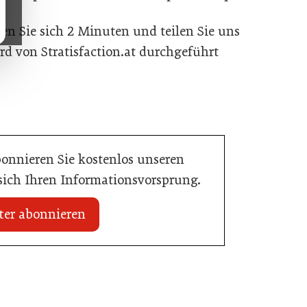
n Sie sich 2 Minuten und teilen Sie uns
d von Stratisfaction.at durchgeführt
bonnieren Sie kostenlos unseren
 sich Ihren Informationsvorsprung.
ter abonnieren
20. Juli 2026
Initiative zu Bargeldkultur in der
 Nachwuchstalent in
Gastronomie
stronomie