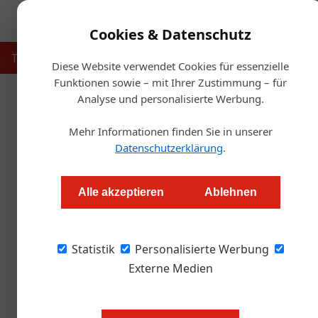
Cookies & Datenschutz
Touristik
Gastronomie
Hotellerie
Handel & Herst
Diese Website verwendet Cookies für essenzielle
Funktionen sowie – mit Ihrer Zustimmung – für
Analyse und personalisierte Werbung.
Startse
Mehr Informationen finden Sie in unserer
Datenschutzerklärung
.
Gastronomen aufgepa
Alle akzeptieren
Ablehnen
Redaktion.OEGZ
Statistik
Personalisierte Werbung
Welche Erfahrungen haben Sie mit Energiek
gemacht?
Externe Medien
Energiekostenzuschuss & Energiek