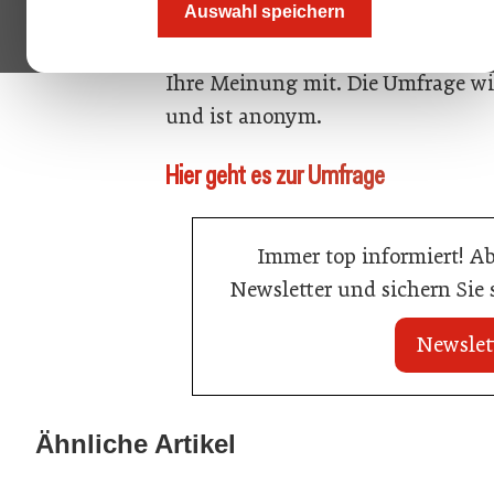
Auswahl speichern
Schluss mit dem Schweigen, nehme
Ihre Meinung mit. Die Umfrage wir
und ist anonym.
Hier geht es zur Umfrage
Immer top informiert! A
Newsletter und sichern Sie
Newslet
21. Juli 2026
21. Juli 2026
War die Fußball-WM 2026 für Ihren
Stipendium für
Ähnliche Artikel
Betrieb ein Geschäft?
der Wiener Ga