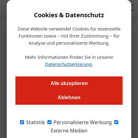
Mediadaten
Cookies & Datenschutz
Diese Website verwendet Cookies für essenzielle
Startseite
/
Gastronomie
Funktionen sowie – mit Ihrer Zustimmung – für
Auszeichnung
Analyse und personalisierte Werbung.
Burgenland holt sich doppelte
Mehr Informationen finden Sie in unserer
Krone im grünen Tourismus
Datenschutzerklärung
.
Redaktion.OEGZ
08.07.2025, 06:35 Uhr
Alle akzeptieren
Ablehnen
Erstmals ist ein ganzes Bundesland in Österreich nachhaltig
zertifiziert – und das gleich zweimal. Plus: 23 Betriebe
wurden als "Burgenlands Beste 2025" ausgezeichnet.
Statistik
Personalisierte Werbung
Externe Medien