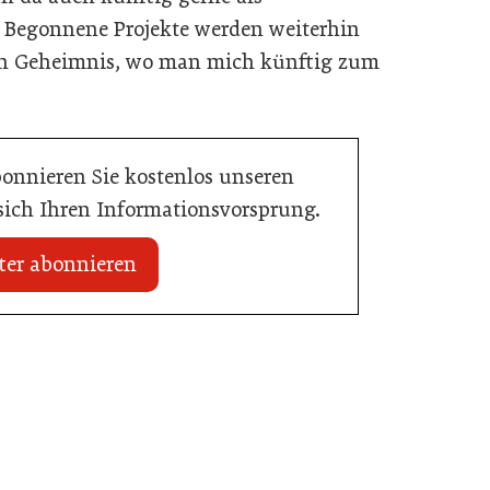
 Begonnene Projekte werden weiterhin
kein Geheimnis, wo man mich künftig zum
bonnieren Sie kostenlos unseren
 sich Ihren Informationsvorsprung.
ter abonnieren
20. Juli 2026
Initiative zu Bargeldkultur in der
 Nachwuchstalent in
Gastronomie
stronomie
Gastronomie