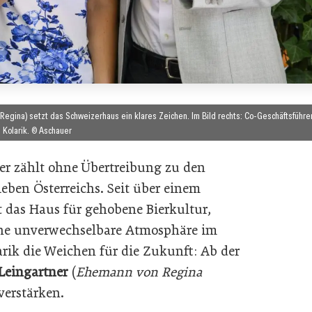
 Regina) setzt das Schweizerhaus ein klares Zeichen. Im Bild rechts: Co-Geschäftsführe
 Kolarik. © Aschauer
er zählt ohne Übertreibung zu den
ben Österreichs. Seit über einem
t das Haus für gehobene Bierkultur,
ine unverwechselbare Atmosphäre im
arik die Weichen für die Zukunft: Ab der
Leingartner
(
Ehemann von Regina
erstärken.