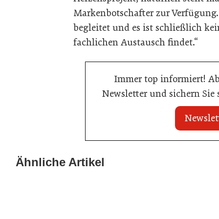
Markenbotschafter zur Verfügung.
begleitet und es ist schließlich 
fachlichen Austausch findet.“
Immer top informiert! A
Newsletter und sichern Sie
Newslet
21. Juli 2026
21. Juli 2026
War die Fußball-WM 2026 für Ihren
Stipendium für
Ähnliche Artikel
Betrieb ein Geschäft?
der Wiener Ga
Gastronomie
Gastronomie