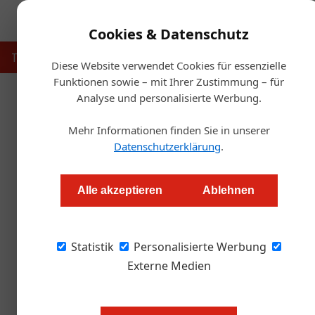
Cookies & Datenschutz
Touristik
Gastronomie
Hotellerie
Handel & Herst
Diese Website verwendet Cookies für essenzielle
Funktionen sowie – mit Ihrer Zustimmung – für
Analyse und personalisierte Werbung.
Starts
Mehr Informationen finden Sie in unserer
G
Datenschutzerklärung
.
Generationenwech
Alle akzeptieren
Ablehnen
Alexander Grübling
Statistik
Personalisierte Werbung
Der Wiener Kultbetrieb im Prater rüstet sich
Neuzugang aus der eigenen Familie.
Externe Medien