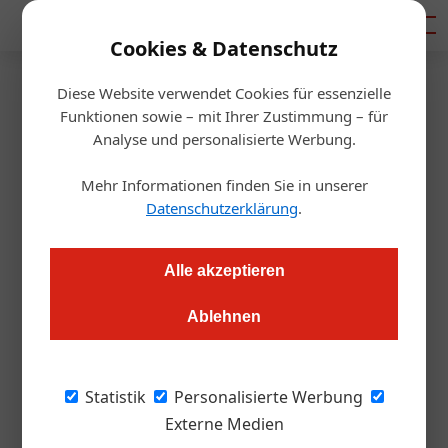
Mediadaten
Cookies & Datenschutz
Diese Website verwendet Cookies für essenzielle
Startseite
/
Gastro & Hotel
Funktionen sowie – mit Ihrer Zustimmung – für
Fest für Helden des
Analyse und personalisierte Werbung.
Gastgewerbes
Mehr Informationen finden Sie in unserer
Datenschutzerklärung
.
Alexander Grübling
23.02.2023, 11:57 Uhr
Alle akzeptieren
Networking für Gastronomen, Hoteliers und deren
Ablehnen
Mitarbeiter: Am 20. März 2023 findet das "Gastspiel" in
Amstetten statt.
Statistik
Personalisierte Werbung
Am 20. März 2023 findet ab 19 Uhr findet ein
Externe Medien