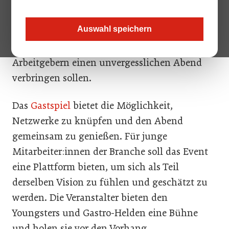
besonderes Event in der Remise Amstetten
statt. Denn im Mittelpunkt stehen nicht
Auswahl speichern
Gäste, sondern Mitarbeiter:innen und
Lehrlinge, die gemeinsam mit ihren
Arbeitgebern einen unvergesslichen Abend
verbringen sollen.
Das
Gastspiel
bietet die Möglichkeit,
Netzwerke zu knüpfen und den Abend
gemeinsam zu genießen. Für junge
Mitarbeiter:innen der Branche soll das Event
eine Plattform bieten, um sich als Teil
derselben Vision zu fühlen und geschätzt zu
werden. Die Veranstalter bieten den
Youngsters und Gastro-Helden eine Bühne
und holen sie vor den Vorhang.