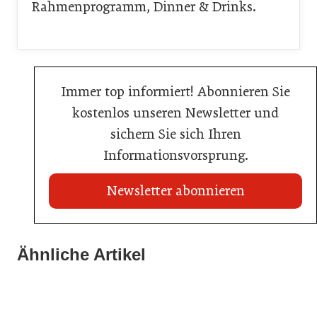
Rahmenprogramm, Dinner & Drinks.
Immer top informiert! Abonnieren Sie
kostenlos unseren Newsletter und
sichern Sie sich Ihren
Informationsvorsprung.
Newsletter abonnieren
21. Juli 2026
21. Juli 2026
War die Fußball-WM 2026 für Ihren Betrieb ein
Ähnliche Artikel
Stipendium für Nachwuchstalent in der Wiener
Geschäft?
20. Juli 2026
Gastronomie
Initiative zu Bargeldkultur in der Gastronomie
Gastronomie