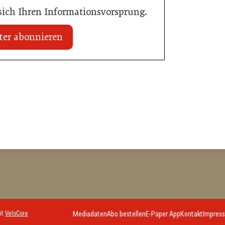
 sich Ihren Informationsvorsprung.
ter abonnieren
20. Juli 2026
Initiative zu Bargeldkultur in der
 Nachwuchstalent in
Gastronomie
stronomie
Gastronomie
it
VeloCore
Mediadaten
Abo bestellen
E-Paper App
Kontakt
Impres