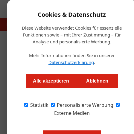
Cookies & Datenschutz
Touristik
Gastronomie
Hotellerie
Handel & Herst
Diese Website verwendet Cookies für essenzielle
Funktionen sowie – mit Ihrer Zustimmung – für
Analyse und personalisierte Werbung.
Startse
Mehr Informationen finden Sie in unserer
Gault&Millau Genu
Datenschutzerklärung
.
Alexander Grübling
Alle akzeptieren
Ablehnen
Sie gilt als Trendbarometer der Kulinarik und 
Statistik
Die Gault&Millau Genuss-Messe 2021 geht von
Personalisierte Werbung
Bühne.
Externe Medien
Die 6. Auflage der Gault&Millau Ge