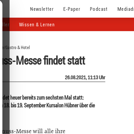
Newsletter
E-Paper
Podcast
Mediad
eller
Wissen & Lernen
ite
/
Gastro & Hotel
ss-Messe findet statt
26.08.2021, 11:13 Uhr
findet heuer bereits zum sechsten Mal statt:
 18. bis 19. September Kursalon Hübner über die
nuss-Messe will alle ihre