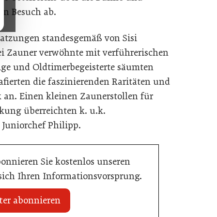
nen Besuch ab.
esatzungen standesgemäß von Sisi
ei Zauner verwöhnte mit verführerischen
ige und Oldtimerbegeisterte säumten
ierten die faszinierenden Raritäten und
k an. Einen kleinen Zaunerstollen für
rkung überreichten k. u.k.
Juniorchef Philipp.
bonnieren Sie kostenlos unseren
 sich Ihren Informationsvorsprung.
ter abonnieren