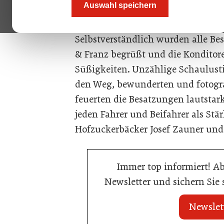
Auswahl speichern
stattete Bad Ischl wie gewohnt ei
Selbstverständlich wurden alle B
& Franz begrüßt und die Konditor
Süßigkeiten. Unzählige Schaulust
den Weg, bewunderten und fotograf
feuerten die Besatzungen lautstar
jeden Fahrer und Beifahrer als Stä
Hofzuckerbäcker Josef Zauner und 
Immer top informiert! A
Newsletter und sichern Sie
Newslet