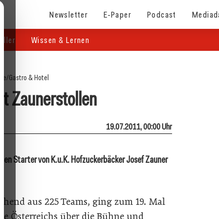
Newsletter
E-Paper
Podcast
Mediad
eller
Wissen & Lernen
ite
/
Gastro & Hotel
it Zaunerstollen
19.07.2011, 00:00 Uhr
jeden Starter von K.u.K. Hofzuckerbäcker Josef Zauner
tehend aus 225 Teams, ging zum 19. Mal
ye Österreichs über die Bühne und