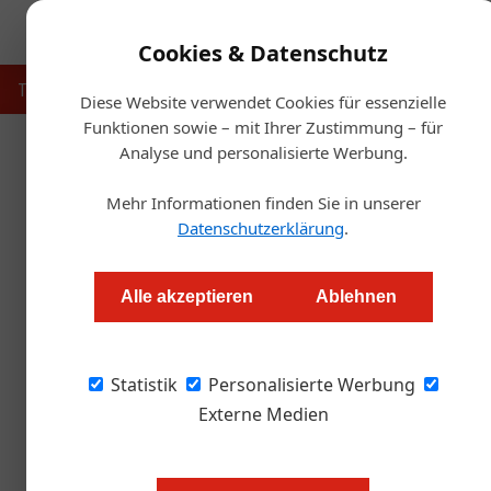
Cookies & Datenschutz
Touristik
Gastronomie
Hotellerie
Handel & Herst
Diese Website verwendet Cookies für essenzielle
Funktionen sowie – mit Ihrer Zustimmung – für
Analyse und personalisierte Werbung.
Startse
Mehr Informationen finden Sie in unserer
Gestärkt m
Datenschutzerklärung
.
Redaktion.OEGZ
Alle akzeptieren
Ablehnen
Vor dem Start zur Ennstal Classic gab es für 
Statistik
einen Mini-Zaunerstollen.
Personalisierte Werbung
Externe Medien
Mit einem Rekord-Starterfeld, bes
die wohl bekannteste Oldtimerrall