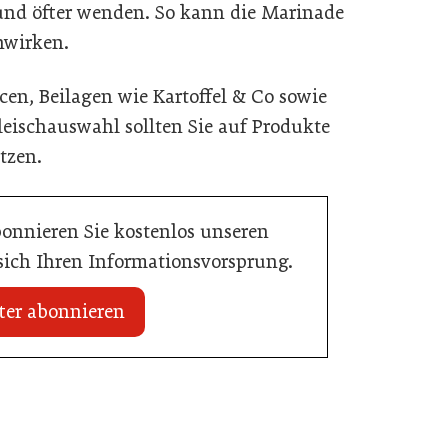
 und öfter wenden. So kann die Marinade
inwirken.
cen, Beilagen wie Kartoffel & Co sowie
 Fleischauswahl sollten Sie auf Produkte
tzen.
bonnieren Sie kostenlos unseren
 sich Ihren Informationsvorsprung.
ter abonnieren
20. Juli 2026
Initiative zu Bargeldkultur in der
 Nachwuchstalent in
Gastronomie
stronomie