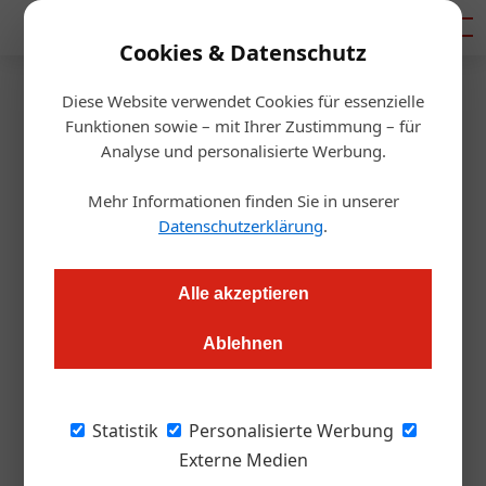
Mediadaten
Cookies & Datenschutz
Diese Website verwendet Cookies für essenzielle
Startseite
/
Gastro & Hotel
Funktionen sowie – mit Ihrer Zustimmung – für
Haben Sie schon einen COVID-
Analyse und personalisierte Werbung.
Beauftragten?
Mehr Informationen finden Sie in unserer
Datenschutzerklärung
.
Redaktion.OEGZ
06.05.2021, 14:13 Uhr
Alle akzeptieren
Zur Wiedereröffnung wird in Betrieben ein Covid-Beauftragter
Ablehnen
vorausgesetzt. Kurzfristig kann dieser Kurs online in der hollu
Akademie absolviert werden. Wir haben die Details dazu.
Statistik
Personalisierte Werbung
Der Re-Start naht, es ist fast alles bereit. Aber
Externe Medien