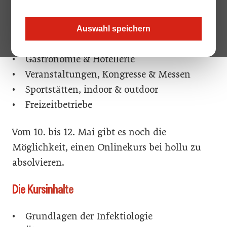
haben Sie schon einen Covid-Beauftragten?
In folgenden Bereichen wird dies
Auswahl speichern
vorausgesetzt:
• Gastronomie & Hotellerie
• Veranstaltungen, Kongresse & Messen
• Sportstätten, indoor & outdoor
• Freizeitbetriebe
Vom 10. bis 12. Mai gibt es noch die
Möglichkeit, einen Onlinekurs bei hollu zu
absolvieren.
Die Kursinhalte
• Grundlagen der Infektiologie