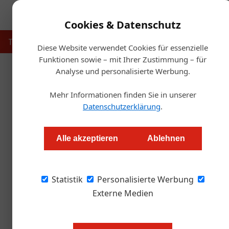
Cookies & Datenschutz
Touristik
Gastronomie
Hotellerie
Handel & Herst
Diese Website verwendet Cookies für essenzielle
Funktionen sowie – mit Ihrer Zustimmung – für
Analyse und personalisierte Werbung.
Startse
Mehr Informationen finden Sie in unserer
Hallo Regierung, die Nach
Datenschutzerklärung
.
Redaktion.OEGZ
Alle akzeptieren
Ablehnen
Seit 3. März 2020 sind Discos, Bars und Co 
Statistik
Gesundheitsministerium zwar vorgelegt - auf 
Personalisierte Werbung
Externe Medien
Wann Gastronomie und Hotellerie
jetzigen Zeitpunkt niemand sagen. 