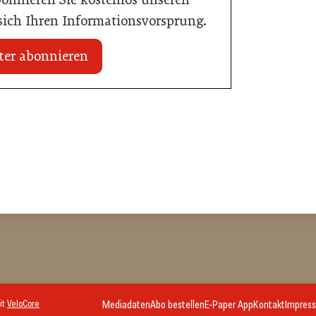
 sich Ihren Informationsvorsprung.
ter abonnieren
20. Juli 2026
Initiative zu Bargeldkultur in der
 Nachwuchstalent in
Gastronomie
stronomie
Gastronomie
it
VeloCore
Mediadaten
Abo bestellen
E-Paper App
Kontakt
Impres