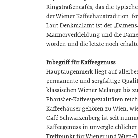
Ringstraßencafés, das die typisc
der Wiener Kaffeehaustradition for
Laut Denkmalamt ist der „Damensa
Marmorverkleidung und die Dament
worden und die letzte noch erhalt
Inbegriff für Kaffeegenuss
Hauptaugenmerk liegt auf allerbes
permanente und sorgfältige Qualitä
klassischen Wiener Melange bis zu
Pharisäer-Kaffeespezialitäten reic
Kaffeehäuser gehören zu Wien, wi
Café Schwarzenberg ist seit nunmeh
Kaffeegenuss in unvergleichlicher 
Treffpunkt für Wiener und Wien-B