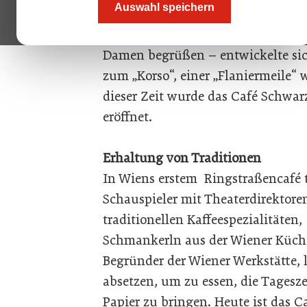
Auswahl speichern
Europas beschäftigt. Die Ringstr
die Pferdebahn noch vorbeiklingel
Damen begrüßen – entwickelte sic
zum „Korso“, einer „Flaniermeile“ w
dieser Zeit wurde das Café Schwa
eröffnet.
Erhaltung von Traditionen
In Wiens erstem Ringstraßencafé tr
Schauspieler mit Theaterdirektore
traditionellen Kaffeespezialitäten
Schmankerln aus der Wiener Küche
Begründer der Wiener Werkstätte, 
absetzen, um zu essen, die Tagesze
Papier zu bringen. Heute ist das C