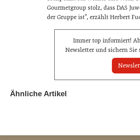
Gourmetgroup stolz, dass DAS Juwe
der Gruppe ist“, erzählt Herbert 
Immer top informiert! A
Newsletter und sichern Sie
Newslet
21. Juli 2026
21. Juli 2026
War die Fußball-WM 2026 für Ihren
Stipendium für
Ähnliche Artikel
Betrieb ein Geschäft?
der Wiener Ga
Gastronomie
Gastronomie