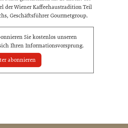
l der Wiener Kaffeehaustradition Teil
Fuchs, Geschäftsführer Gourmetgroup.
bonnieren Sie kostenlos unseren
 sich Ihren Informationsvorsprung.
ter abonnieren
20. Juli 2026
Initiative zu Bargeldkultur in der
 Nachwuchstalent in
Gastronomie
stronomie
Gastronomie