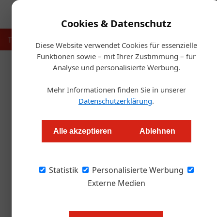
Cookies & Datenschutz
Touristik
Gastronomie
Hotellerie
Handel & Herst
Diese Website verwendet Cookies für essenzielle
Funktionen sowie – mit Ihrer Zustimmung – für
Analyse und personalisierte Werbung.
Startse
Mehr Informationen finden Sie in unserer
Heimat Wiene
Datenschutzerklärung
.
Redaktion.OEGZ
Alle akzeptieren
Ablehnen
Wien. Das Café Schwarzenberg seit nunmehr 15
Statistik
unvergleichlicher Atmosphäre gilt als beliebt
Personalisierte Werbung
gleichermaßen
Externe Medien
Anno 1861 war man gerade heftig 